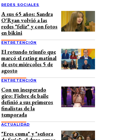
REDES SOCIALES
A sus 65 años: Sandra
O'Ryan volvió a las
redes "feliz" y con fotos
en bikini
ENTRETENCIÓN
El rotundo triunfo que
marcó el rating matinal
de este miércoles 5 de
agosto
ENTRETENCIÓN
Con un inesperado
giro: Fiebre de baile
definió a sus primeros
finalistas de la
temporada
ACTUALIDAD
"Eres cuma" y "señora
de feria": el duro cruce