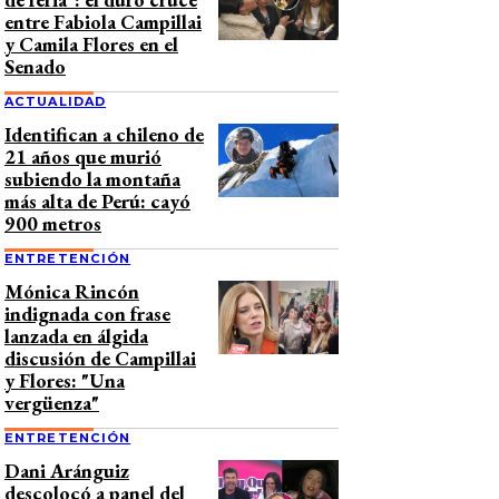
entre Fabiola Campillai
y Camila Flores en el
Senado
ACTUALIDAD
Identifican a chileno de
21 años que murió
subiendo la montaña
más alta de Perú: cayó
900 metros
ENTRETENCIÓN
Mónica Rincón
indignada con frase
lanzada en álgida
discusión de Campillai
y Flores: "Una
vergüenza"
ENTRETENCIÓN
Dani Aránguiz
descolocó a panel del