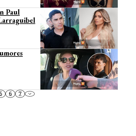
n Paul
Larraguibel
 rumores
5
6
7