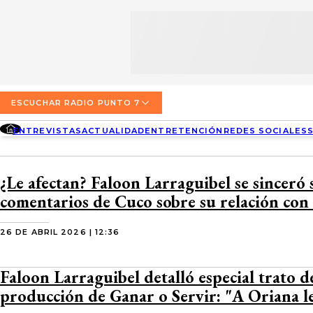
SECCIONES
ESCUCHA RADIO PUNTO 7
ENTREVISTAS
NOSOTROS
VALPARAÍSO
TARIFAS Y POLÍTICAS
QUIÉNES SOMOS
ACTUALIDAD
TARIFAS POLÍTICAS PÁGINA 7
ESCUCHAR RADIO PUNTO 7
CONCEPCIÓN
DIRECCIONES
ENTREVISTAS
ACTUALIDAD
ENTRETENCIÓN
REDES SOCIALES
ENTRETENCIÓN
TARIFAS POLÍTICAS RADIO PUNTO 7
LOS ÁNGELES
BUSCAR
CONTACTO COMERCIAL
REDES SOCIALES
TARIFAS POLÍTICAS RADIO EL CARBÓN
¿Le afectan? Faloon Larraguibel se sinceró 
TEMUCO
comentarios de Cuco sobre su relación con
SOCIEDAD
POLÍTICA DE PRIVACIDAD
VALDIVIA
26 DE ABRIL 2026 | 12:36
OSORNO
Faloon Larraguibel detalló especial trato d
PUERTO MONTT
producción de Ganar o Servir: "A Oriana l