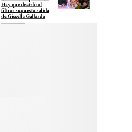
Hay que decirlo al
filtrar supuesta salida
de Gissella Gallardo