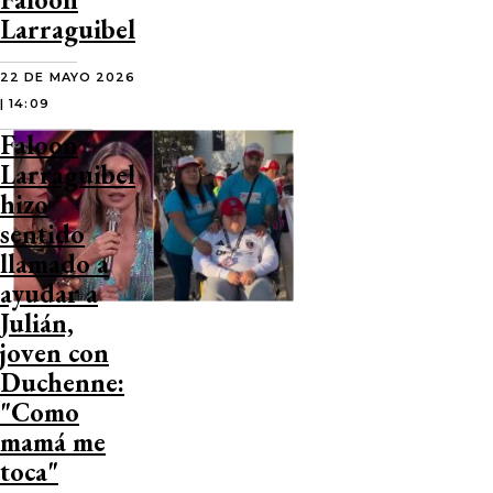
Larraguibel
22 DE MAYO 2026
| 14:09
Faloon
Larraguibel
hizo
sentido
llamado a
ayudar a
Julián,
joven con
Duchenne:
"Como
mamá me
toca"