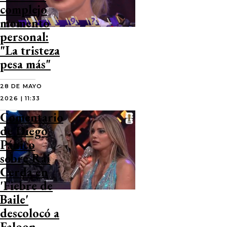
complejo
momento
personal:
"La tristeza
pesa más"
28 DE MAYO
2026 | 11:33
Comentario
de Diego
Pánico
sobre Rai
Cerda en
'Fiebre de
Baile'
descolocó a
Faloon