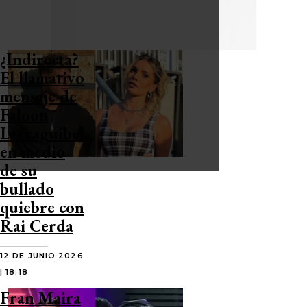
¿Indirecta?
El llamativo
mensaje de
Faloon
Larraguibel
en medio
de su
bullado
quiebre con
Rai Cerda
12 DE JUNIO 2026
| 18:18
Fran Maira