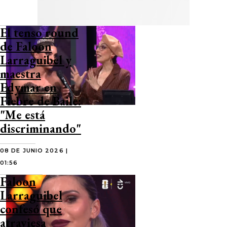
El tenso round
de Faloon
Larraguibel y
maestra
Edymar en
Fiebre de Baile:
"Me está
discriminando"
08 DE JUNIO 2026 |
01:56
Faloon
Larraguibel
confesó que
atraviesa