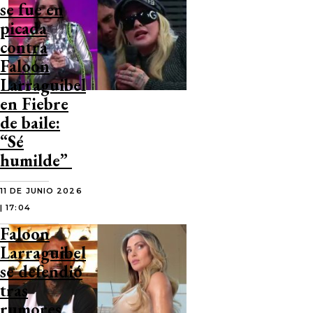
se fue en
picada
contra
Faloon
Larraguibel
en Fiebre
de baile:
“Sé
humilde”
11 DE JUNIO 2026
| 17:04
Faloon
Larraguibel
se defendió
tras
rumores