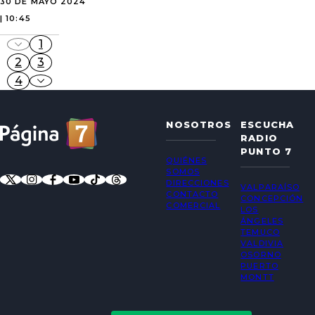
30 DE MAYO 2024
| 10:45
1
2
3
4
NOSOTROS
ESCUCHA
RADIO
PUNTO 7
QUIÉNES
SOMOS
DIRECCIONES
VALPARAÍSO
CONTACTO
CONCEPCIÓN
COMERCIAL
LOS
ÁNGELES
TEMUCO
VALDIVIA
OSORNO
PUERTO
MONTT