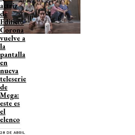
actriz
de
Edificio
Corona
vuelve a
la
pantalla
en
nueva
teleserie
de
Mega:
este es
el
elenco
28 DE ABRIL