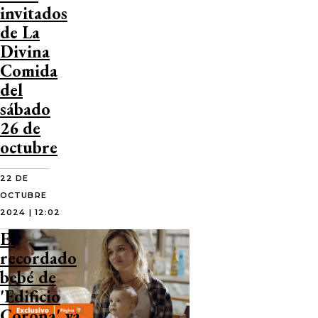
invitados
de La
Divina
Comida
del
sábado
26 de
octubre
22 DE
OCTUBRE
2024 | 12:02
El
recordado
bebé de
'Edificio
Corona' ya