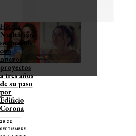
Hitzka
Nudelman
sorprende
con
nuevos
proyectos
a tres años
de su paso
por
Edificio
Corona
28 DE
SEPTIEMBRE