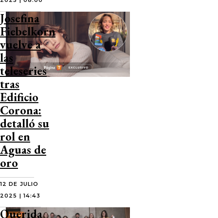
2025 | 08:00
Josefina
Fiebelkorn
vuelve a
las
teleseries
tras
Edificio
Corona:
detalló su
rol en
Aguas de
oro
12 DE JULIO
2025 | 14:43
Querida