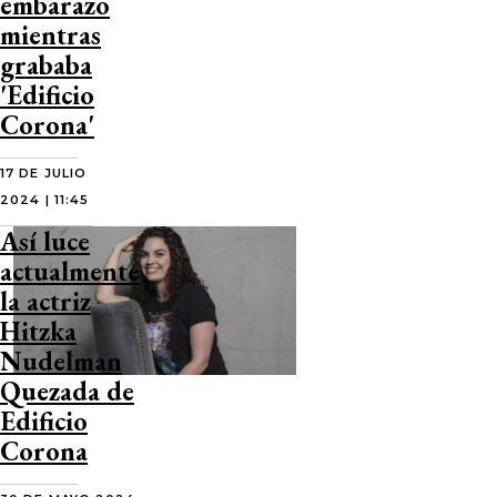
embarazo
mientras
grababa
'Edificio
Corona'
17 DE JULIO
2024 | 11:45
Así luce
actualmente
la actriz
Hitzka
Nudelman
Quezada de
Edificio
Corona