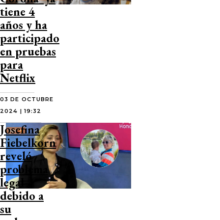
tiene 4
años y ha
participado
en pruebas
para
Netflix
03 DE OCTUBRE
2024 | 19:32
Josefina
Fiebelkorn
reveló
problema
legal
debido a
su