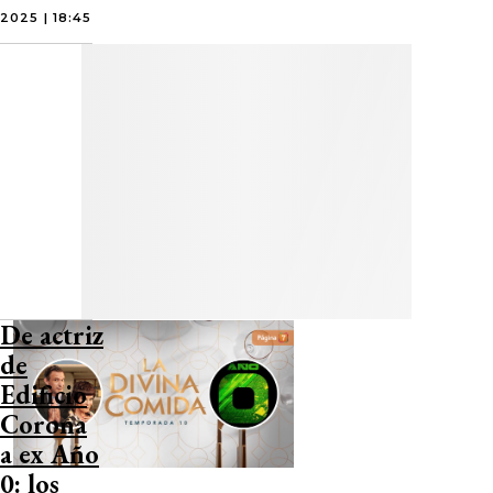
2025 | 18:45
De actriz
de
Edificio
Corona
a ex Año
0: los