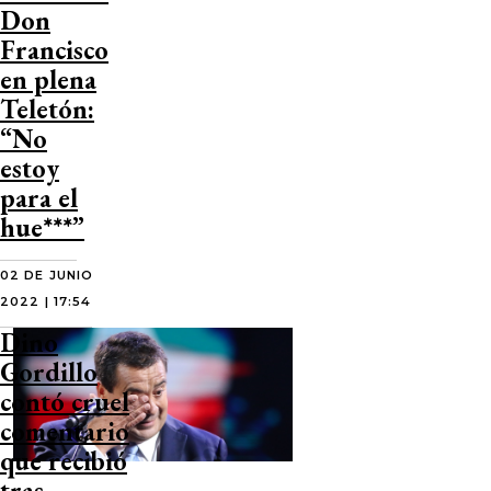
Don
Francisco
en plena
Teletón:
“No
estoy
para el
hue***”
02 DE JUNIO
2022 | 17:54
Dino
Gordillo
contó cruel
comentario
que recibió
tras