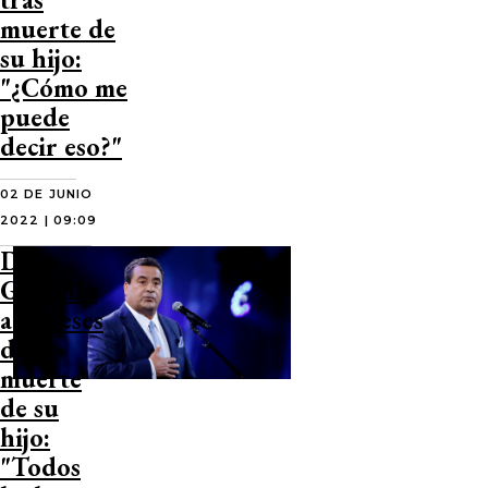
muerte de
su hijo:
"¿Cómo me
puede
decir eso?"
02 DE JUNIO
2022 | 09:09
Dino
Gordillo
a 2 meses
de la
muerte
de su
hijo:
"Todos