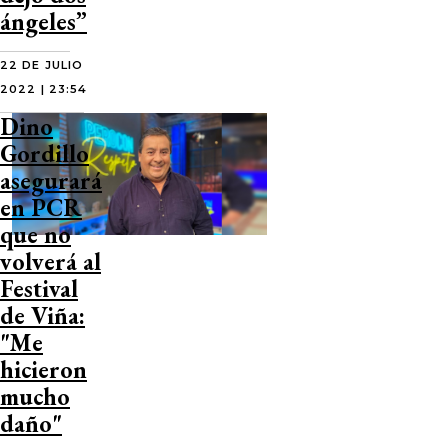
ángeles”
22 DE JULIO
2022 | 23:54
Dino
Gordillo
asegurará
en PCR
que no
volverá al
Festival
de Viña:
"Me
hicieron
mucho
daño"