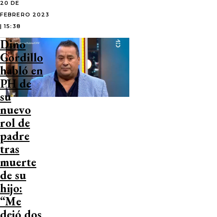
20 DE
FEBRERO 2023
| 15:38
Dino
Gordillo
habló en
PH de
su
nuevo
rol de
padre
tras
muerte
de su
hijo:
“Me
dejó dos