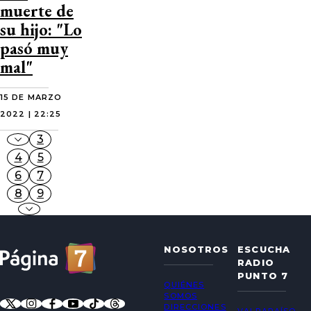
muerte de
su hijo: "Lo
pasó muy
mal"
15 DE MARZO
2022 | 22:25
3
4
5
6
7
8
9
NOSOTROS
ESCUCHA
RADIO
PUNTO 7
QUIÉNES
SOMOS
DIRECCIONES