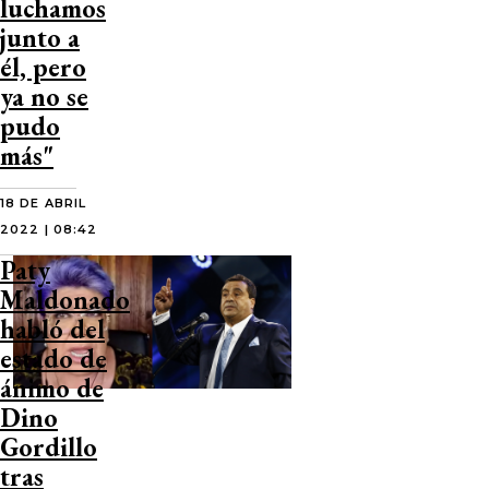
luchamos
junto a
él, pero
ya no se
pudo
más"
18 DE ABRIL
2022 | 08:42
Paty
Maldonado
habló del
estado de
ánimo de
Dino
Gordillo
tras