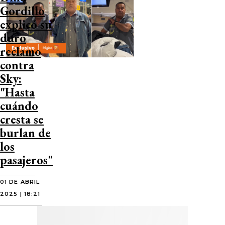
Gordillo
explicó su
duro
reclamo
contra
Sky:
"Hasta
cuándo
cresta se
burlan de
los
pasajeros"
01 DE ABRIL
2025 | 18:21