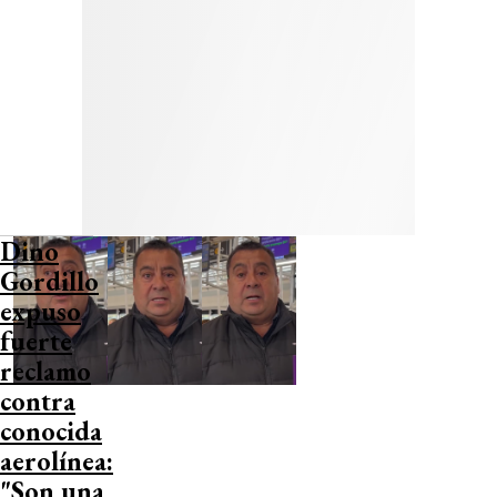
Dino
Gordillo
expuso
fuerte
reclamo
contra
conocida
aerolínea:
"Son una