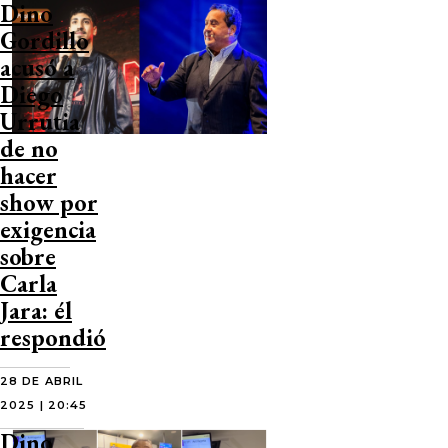
Dino
Gordillo
acusó a
Diego
Urrutia
de no
hacer
show por
exigencia
sobre
Carla
Jara: él
respondió
28 DE ABRIL
2025 | 20:45
Dino