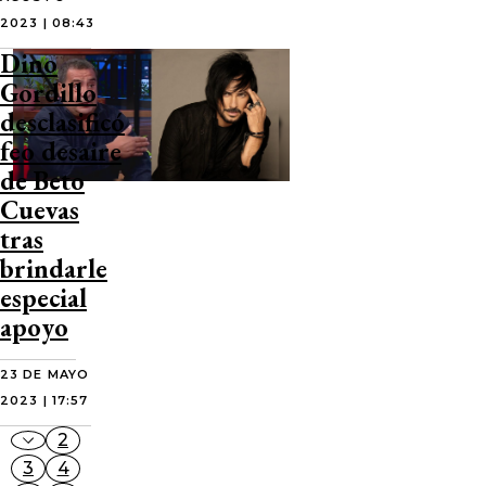
2023 | 08:43
Dino
Gordillo
desclasificó
feo desaire
de Beto
Cuevas
tras
brindarle
especial
apoyo
23 DE MAYO
2023 | 17:57
2
3
4