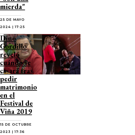
mierda"
25 DE MAYO
2024 | 17:25
Dino
Gordillo
reveló
cuándo se
casará tras
pedir
matrimonio
en el
Festival de
Viña 2019
15 DE OCTUBRE
2023 | 17:36