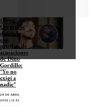
Diego
Urrutia se
defiende
con
pruebas de
acusaciones
de Dino
Gordillo:
"Yo no
exigí a
nadie"
29 DE ABRIL
2025 | 12:32