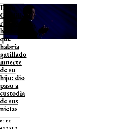
Dino
Gordillo
reveló
hecho
que
habría
gatillado
muerte
de su
hijo: dio
paso a
custodia
de sus
nietas
03 DE
AGOSTO