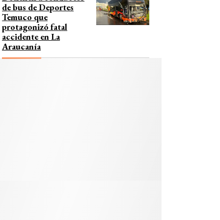
de bus de Deportes
Temuco que
protagonizó fatal
accidente en La
Araucanía