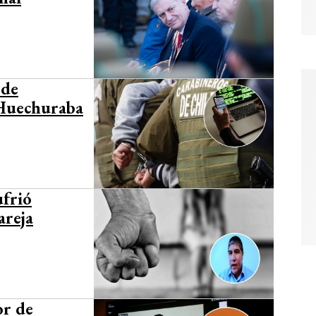
 de
 Huechuraba
ufrió
areja
or de