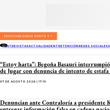
SECCIONES
ESCUCHA RADIO PUNTO 7
ENTREVISTAS
NOSOTROS
VALPARAÍSO
TARIFAS Y POLÍTICAS
QUIÉNES SOMOS
ACTUALIDAD
TARIFAS POLÍTICAS PÁGINA 7
ESCUCHAR RADIO PUNTO 7
CONCEPCIÓN
DIRECCIONES
ENTREVISTAS
ACTUALIDAD
ENTRETENCIÓN
REDES SOCIALES
ENTRETENCIÓN
TARIFAS POLÍTICAS RADIO PUNTO 7
LOS ÁNGELES
BUSCAR
CONTACTO COMERCIAL
REDES SOCIALES
TARIFAS POLÍTICAS RADIO EL CARBÓN
“Estoy harta”: Begoña Basauri interrumpi
TEMUCO
de Jugar con denuncia de intento de estafa
SOCIEDAD
POLÍTICA DE PRIVACIDAD
VALDIVIA
07 DE AGOSTO 2026 | 17:10
OSORNO
PUERTO MONTT
Denuncian ante Contraloría a presidente 
entregar información falsa en cadena nacio