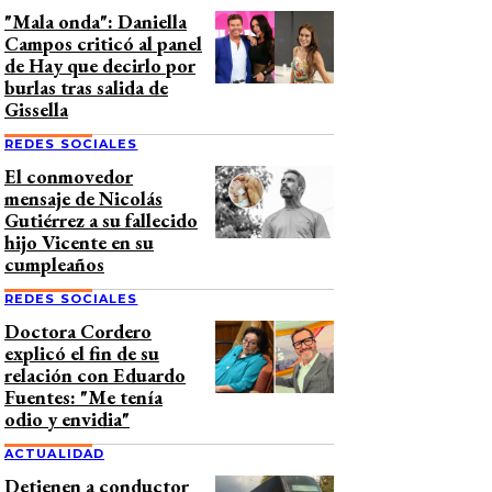
"Mala onda": Daniella
Campos criticó al panel
de Hay que decirlo por
burlas tras salida de
Gissella
REDES SOCIALES
El conmovedor
mensaje de Nicolás
Gutiérrez a su fallecido
hijo Vicente en su
cumpleaños
REDES SOCIALES
Doctora Cordero
explicó el fin de su
relación con Eduardo
Fuentes: "Me tenía
odio y envidia"
ACTUALIDAD
Detienen a conductor