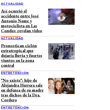
ACTUALIDAD
Así ocurrió el
accidente entre José
Antonio Neme y
motociclista en Las
Condes: revelan video
ACTUALIDAD
Pronostican ciclón
extratropical que
dejaría lluvia y fuertes
vientos en la zona
central
ENTRETENCIÓN
"No existe": hijo de
Alejandra Herrera sale
en defensa de su madre
tras dichos de la Dra.
Cordero
ENTRETENCIÓN