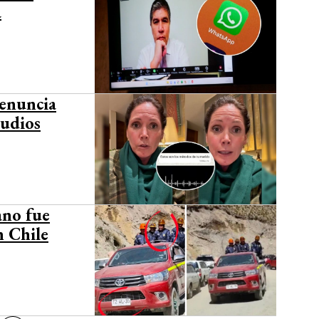
a
denuncia
audios
ano fue
n Chile