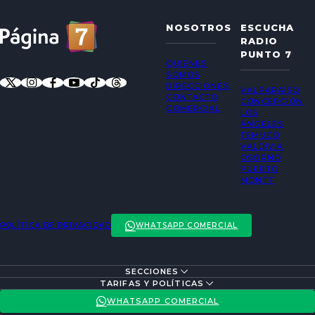
NOSOTROS
ESCUCHA
RADIO
PUNTO 7
QUIÉNES
SOMOS
DIRECCIONES
VALPARAÍSO
CONTACTO
CONCEPCIÓN
COMERCIAL
LOS
ÁNGELES
TEMUCO
VALDIVIA
OSORNO
PUERTO
MONTT
POLÍTICA DE PRIVACIDAD
WHATSAPP COMERCIAL
SECCIONES
ENTREVISTAS
TARIFAS Y POLÍTICAS
ACTUALIDAD
POLÍTICA DE PRIVACIDAD
WHATSAPP COMERCIAL
ENTRETENCIÓN