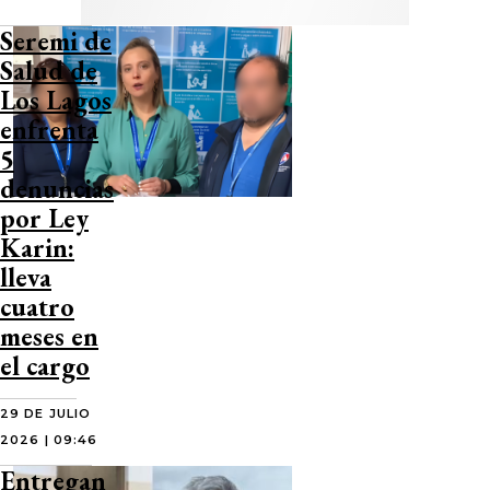
Seremi de
Salud de
Los Lagos
enfrenta
5
denuncias
por Ley
Karin:
lleva
cuatro
meses en
el cargo
29 DE JULIO
2026 | 09:46
Entregan