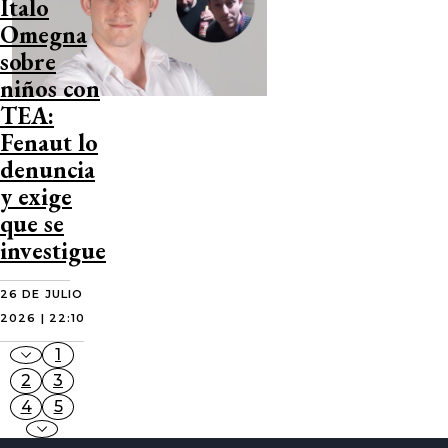
Ítalo
Omegna
sobre
niños con
TEA:
Fenaut lo
denuncia
y exige
que se
investigue
26 DE JULIO
2026 | 22:10
1
2
3
4
5