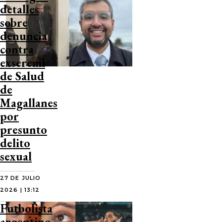
detalles
sobre
denuncia
contra
exseremi
de Salud
de
Magallanes
por
presunto
delito
sexual
27 DE JULIO
2026 | 13:12
Futbolista
argentino