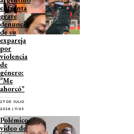
enfrenta
grave
denuncia
de su
expareja
por
violencia
de
género:
"Me
ahorcó"
27 DE JULIO
2026 | 11:03
Polémico
video de