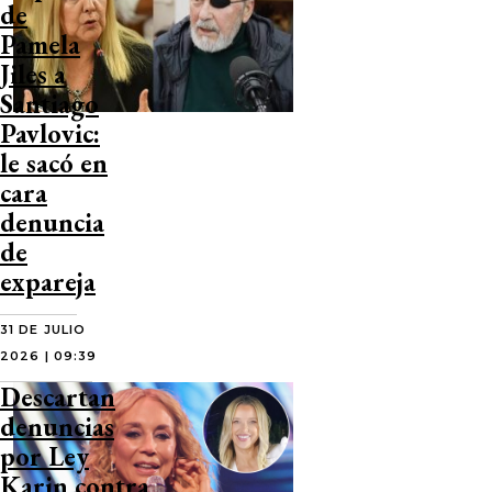
de
Pamela
Jiles a
Santiago
Pavlovic:
le sacó en
cara
denuncia
de
expareja
31 DE JULIO
2026 | 09:39
Descartan
denuncias
por Ley
Karin contra