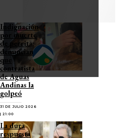
Indignación
por muerte
de perrita:
denuncian
que
contratista
de Aguas
Andinas la
golpeó
31 DE JULIO 2026
| 21:00
La dura
respuesta