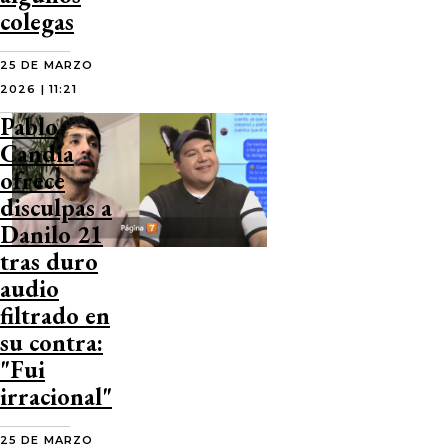
colegas
25 DE MARZO
2026 | 11:21
Pablo
Candia
ofrece
disculpas a
Danilo 21
tras duro
audio
filtrado en
su contra:
"Fui
irracional"
25 DE MARZO