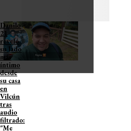
Danilo
21
reveló
su lado
más
íntimo
desde
su casa
en
Vilcún
tras
audio
filtrado:
"Me