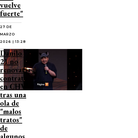
vuelve
fuerte"
27 DE
MARZO
2026 | 13:28
Danilo
21 no
renovaría
contrato
en CHV
tras una
ola de
"malos
tratos"
de
algunos