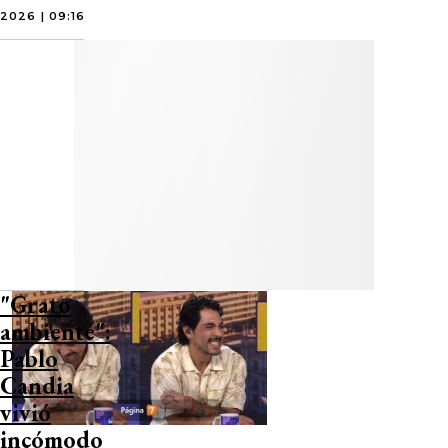
2026 | 09:16
"Grato
ambiente":
Pablo
Candia
vivió
incómodo