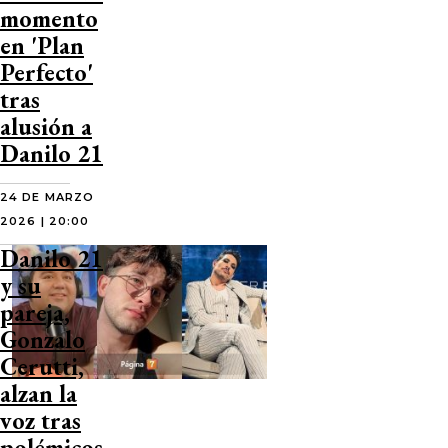
momento
en 'Plan
Perfecto'
tras
alusión a
Danilo 21
24 DE MARZO
2026 | 20:00
Danilo 21
y su
pareja,
Gonzalo
Cerutti,
alzan la
voz tras
polémicos