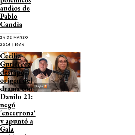
audios de
Pablo
Candia
24 DE MARZO
2026 | 19:14
Cecilia
Gutiérrez
destapó
origen del
drama con
Danilo 21:
negó
'encerrona'
y apuntó a
Gala