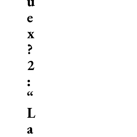
u
e
x
?
2
:
“
L
a