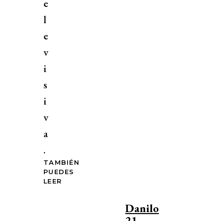
e
l
e
v
i
s
i
v
a
.
TAMBIÉN
PUEDES
LEER
Danilo
21