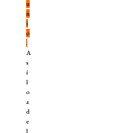
u
n
i
o
.
A
s
í
l
o
a
d
e
l