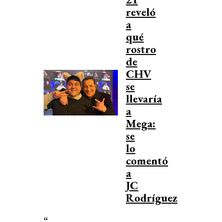
reveló
a
qué
rostro
de
CHV
se
llevaría
a
Mega:
se
lo
comentó
a
JC
Rodríguez
“