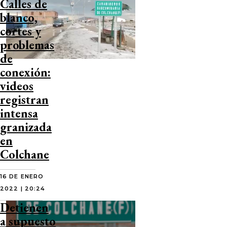
Calles de
blanco,
cortes y
problemas
de
conexión:
videos
registran
intensa
granizada
en
Colchane
16 DE ENERO
2022 | 20:24
Detienen
a supuesto