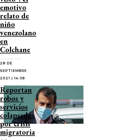
emotivo
relato de
niño
venezolano
en
Colchane
28 DE
SEPTIEMBRE
2021 | 14:38
Reportan
robos y
servicios
colapsados
por crisis
migratoria