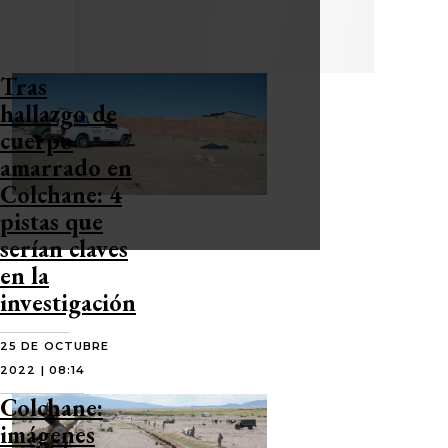
Tras
hallazgo de
cuerpo
amarrado en
Colchane: 4
pistas que
serían claves
en la
investigación
25 DE OCTUBRE
2022 | 08:14
Colchane:
imágenes