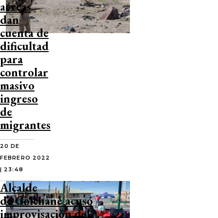
aéreas
dan
cuenta de
dificultad
para
controlar
masivo
ingreso
de
migrantes
20 DE
FEBRERO 2022
| 23:48
Alcalde
de Colchane acusó
improvisación del