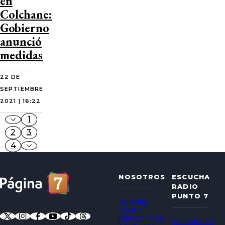
en
Colchane:
Gobierno
anunció
medidas
22 DE
SEPTIEMBRE
2021 | 16:22
1
2
3
4
NOSOTROS
ESCUCHA
RADIO
PUNTO 7
QUIÉNES
SOMOS
DIRECCIONES
VALPARAÍSO