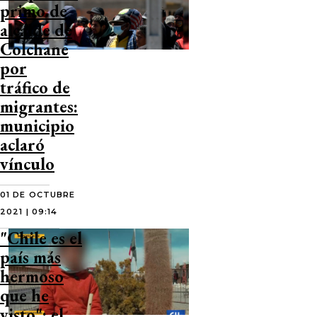
primo de
alcalde de
Colchane
por
tráfico de
migrantes:
municipio
aclaró
vínculo
01 DE OCTUBRE
2021 | 09:14
"Chile es el
país más
hermoso
que he
visto": el