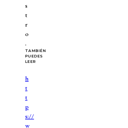
s
t
r
o
.
TAMBIÉN
PUEDES
LEER