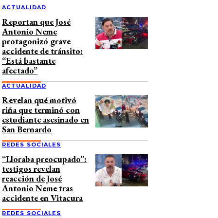
ACTUALIDAD
Reportan que José
Antonio Neme
protagonizó grave
accidente de tránsito:
“Está bastante
afectado”
ACTUALIDAD
Revelan qué motivó
riña que terminó con
estudiante asesinado en
San Bernardo
REDES SOCIALES
“Lloraba preocupado”:
testigos revelan
reacción de José
Antonio Neme tras
accidente en Vitacura
REDES SOCIALES