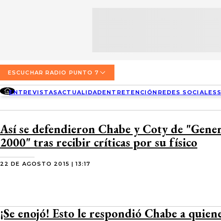
SECCIONES
ESCUCHA RADIO PUNTO 7
ENTREVISTAS
NOSOTROS
VALPARAÍSO
TARIFAS Y POLÍTICAS
QUIÉNES SOMOS
ACTUALIDAD
TARIFAS POLÍTICAS PÁGINA 7
ESCUCHAR RADIO PUNTO 7
CONCEPCIÓN
DIRECCIONES
ENTREVISTAS
ACTUALIDAD
ENTRETENCIÓN
REDES SOCIALES
ENTRETENCIÓN
TARIFAS POLÍTICAS RADIO PUNTO 7
LOS ÁNGELES
BUSCAR
CONTACTO COMERCIAL
REDES SOCIALES
TARIFAS POLÍTICAS RADIO EL CARBÓN
Así se defendieron Chabe y Coty de "Gene
TEMUCO
2000" tras recibir críticas por su físico
SOCIEDAD
POLÍTICA DE PRIVACIDAD
VALDIVIA
22 DE AGOSTO 2015 | 13:17
OSORNO
PUERTO MONTT
¡Se enojó! Esto le respondió Chabe a quiene