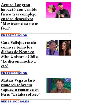
Arturo Longton
impactó con cambio
físico tras complejo
cuadro depresivo:
"Mostrarme así no es
fácil"
ENTRETENCIÓN
Cata Vallejos reveló
cómo se tomó los
dichos de Neme en
Miss Universo Chile:
"Le dieron mucho a
eso"
ENTRETENCIÓN
Matías Vega aclaró
rumores sobre un
supuesto romance en
Perú: “Estaba soltero”
REDES SOCIALES