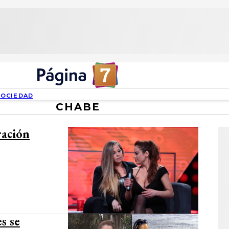
SOCIEDAD
CHABE
ración
s se