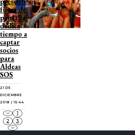
presente
fuera de
pantalla:
dedica
tiempo a
captar
socios
para
Aldeas
SOS
21 DE
DICIEMBRE
2018 | 15:44
1
2
3