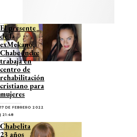
El presente
de la
exMekano,
Chabe Indo:
trabaja en
centro de
rehabilitación
cristiano para
mujeres
17 DE FEBRERO 2022
| 21:48
Chabelita
23 años