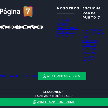
NOSOTROS
ESCUCHA
RADIO
PUNTO 7
QUIÉNES
SOMOS
DIRECCIONES
VALPARAÍSO
CONTACTO
CONCEPCIÓN
COMERCIAL
LOS
ÁNGELES
TEMUCO
VALDIVIA
OSORNO
PUERTO
MONTT
POLÍTICA DE PRIVACIDAD
WHATSAPP COMERCIAL
SECCIONES
ENTREVISTAS
TARIFAS Y POLÍTICAS
ACTUALIDAD
POLÍTICA DE PRIVACIDAD
WHATSAPP COMERCIAL
ENTRETENCIÓN
REDES SOCIALES