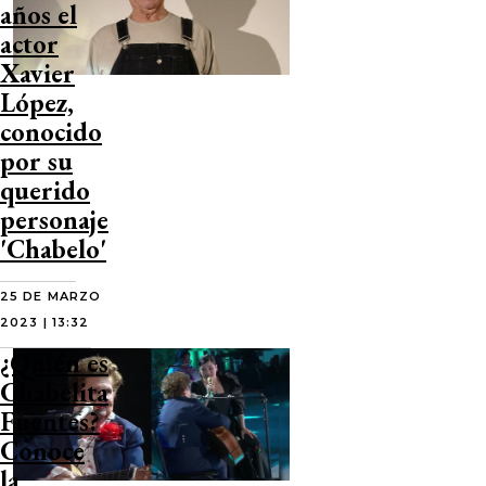
años el
actor
Xavier
López,
conocido
por su
querido
personaje
'Chabelo'
25 DE MARZO
2023 | 13:32
¿Quién es
Chabelita
Fuentes?
Conoce
la