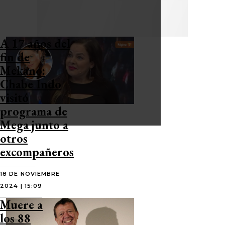
A 17 años del
fin de
Mekano:
Chabe Indo
visitó
programa de
Mega junto a
otros
excompañeros
18 DE NOVIEMBRE
2024 | 15:09
Muere a
los 88