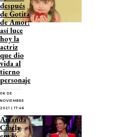
después
de Gotita
de Amor:
así luce
hoy la
actriz
que dio
vida al
tierno
personaje
06 DE
NOVIEMBRE
2021 | 17:46
Amanda
Cibely
envió