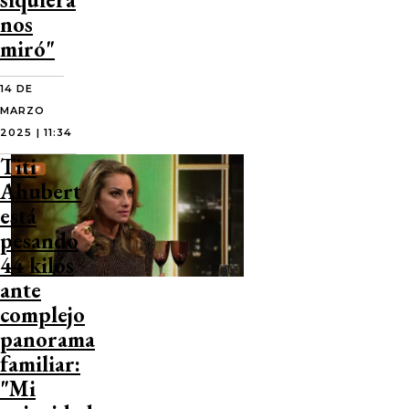
nos
miró"
14 DE
MARZO
2025 | 11:34
Titi
Ahubert
está
pesando
44 kilos
ante
complejo
panorama
familiar:
"Mi