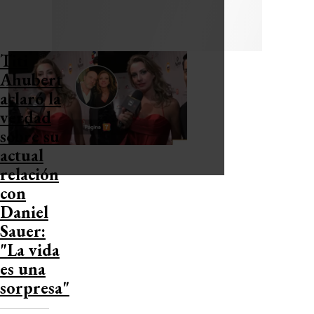
Titi
Ahubert
aclaró la
verdad
sobre su
actual
relación
con
Daniel
Sauer:
"La vida
es una
sorpresa"