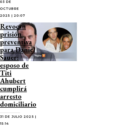
03 DE
OCTUBRE
2025 | 20:07
Revocan
prisión
preventiva
para Daniel
Sauer:
esposo de
Titi
Ahubert
cumplirá
arresto
domiciliario
31 DE JULIO 2025 |
15:14