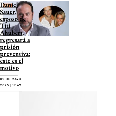
Daniel
Sauer,
esposo de
Titi
Ahubert,
regresará a
prisión
preventiva:
este es el
motivo
09 DE MAYO
2025 | 17:47