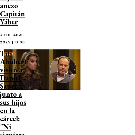
anexo
Capitán
Yáber
30 DE ABRIL
2025 | 13:06
Titi
Ahubert
visitó a
Daniel
Sauer
junto a
sus hijos
en la
cárcel:
"Ni
siquiera