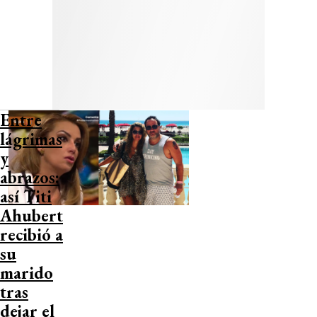
Entre
lágrimas
y
abrazos:
así Titi
Ahubert
recibió a
su
marido
tras
dejar el