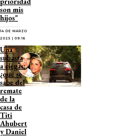
prioridad
son mis
hijos"
14 DE MARZO
2025 | 09:16
Una
subasta
a ciegas:
¿qué se
sabe del
remate
de la
casa de
Titi
Ahubert
y Daniel