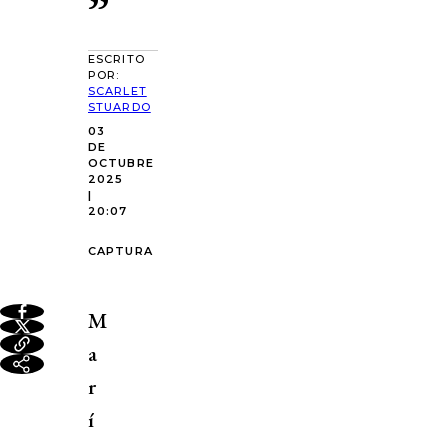
”
ESCRITO
POR:
SCARLET
STUARDO
03
DE
OCTUBRE
2025
|
20:07
CAPTURA
M
a
r
í