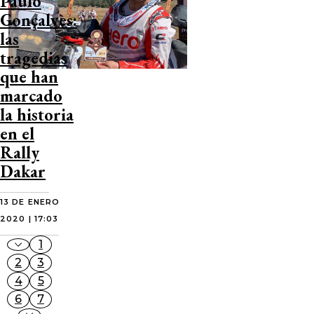
Paulo
Gonçalves:
las
tragedias
que han
marcado
la historia
en el
Rally
Dakar
13 DE ENERO
2020 | 17:03
1
2
3
4
5
6
7