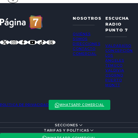
NOSOTROS
ESCUCHA
RADIO
PUNTO 7
QUIÉNES
SOMOS
DIRECCIONES
VALPARAÍSO
CONTACTO
CONCEPCIÓN
COMERCIAL
LOS
ÁNGELES
TEMUCO
VALDIVIA
OSORNO
PUERTO
MONTT
POLÍTICA DE PRIVACIDAD
WHATSAPP COMERCIAL
SECCIONES
ENTREVISTAS
TARIFAS Y POLÍTICAS
ACTUALIDAD
POLÍTICA DE PRIVACIDAD