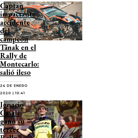
Captan
impactante
accidente
del
campeón
Tänak en el
Rally de
Montecarlo:
salió ileso
24 DE ENERO
2020 | 10:41
Ignacio
Casale
ganó su
tercer
Rally