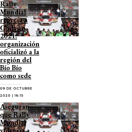
Rally
Mundial
regresa a
Chile en
2021:
organización
oficializó a la
región del
Bío Bío
como sede
09 DE OCTUBRE
2020 | 16:15
Aseguran
que Rally
Mundial
volvería a