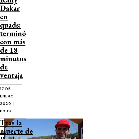
Dakar
en
quads:
terminó
con más
de 18
minutos
de
ventaja
17 DE
ENERO
2020 |
09:19
Tras la
muerte de