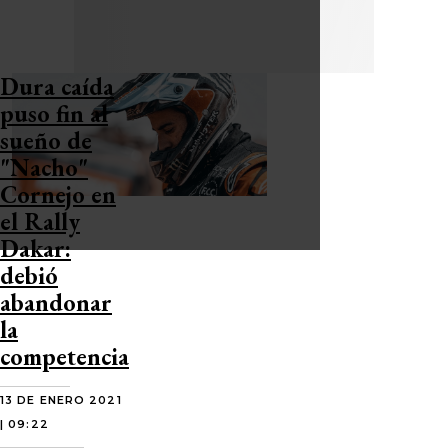
Dura caída
puso fin al
sueño de
"Nacho"
Cornejo en
el Rally
Dakar:
debió
abandonar
la
competencia
13 DE ENERO 2021
| 09:22