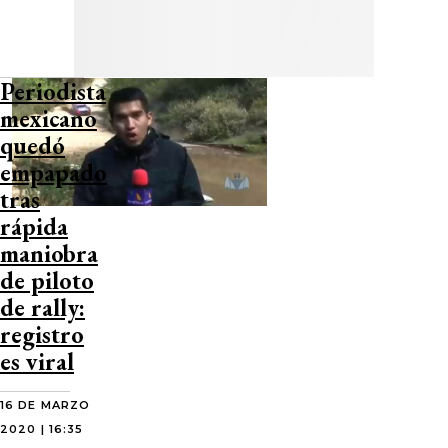
Periodista
mexicano
quedó
empapado
tras
rápida
maniobra
de piloto
de rally:
registro
es viral
16 DE MARZO
2020 | 16:35