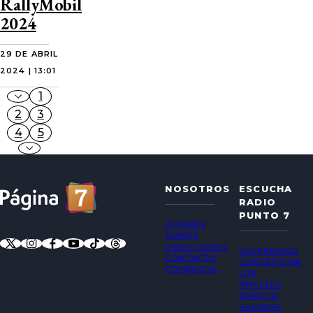
RallyMobil
2024
29 DE ABRIL
2024 | 13:01
1
2
3
4
5
NOSOTROS
ESCUCHA
RADIO
PUNTO 7
QUIÉNES
SOMOS
DIRECCIONES
VALPARAÍSO
CONTACTO
CONCEPCIÓN
COMERCIAL
LOS
ÁNGELES
TEMUCO
VALDIVIA