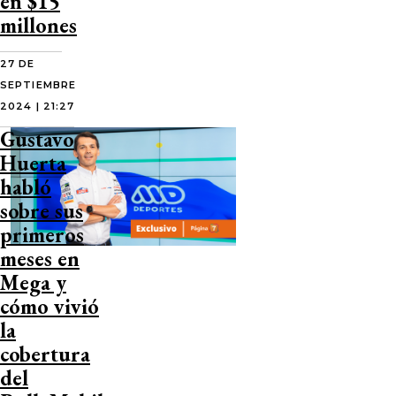
en $15
millones
27 DE
SEPTIEMBRE
2024 | 21:27
Gustavo
Huerta
habló
sobre sus
primeros
meses en
Mega y
cómo vivió
la
cobertura
del