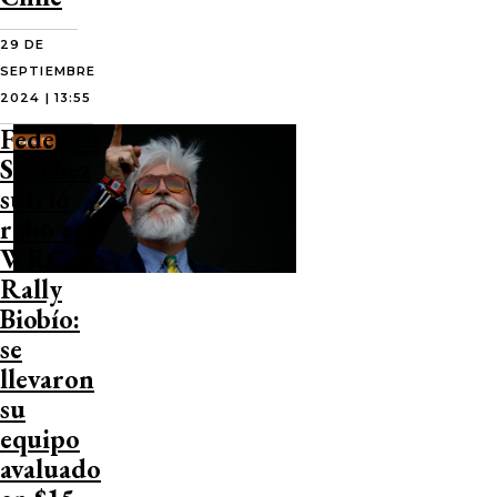
29 DE
SEPTIEMBRE
2024 | 13:55
Federico
Sánchez
sufrió
robo en
WRC
Rally
Biobío:
se
llevaron
su
equipo
avaluado