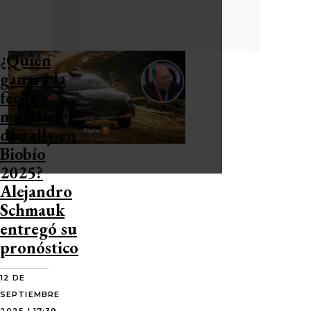
¿Quién
ganará la
fecha
mundial
de rally en
Biobío
2025?
Alejandro
Schmauk
entregó su
pronóstico
12 DE
SEPTIEMBRE