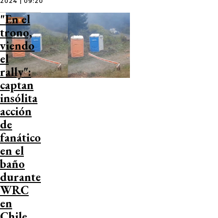
2024 | 09:20
"En el
trono,
viendo
el
rally":
captan
insólita
acción
de
fanático
en el
baño
durante
WRC
en
Chile