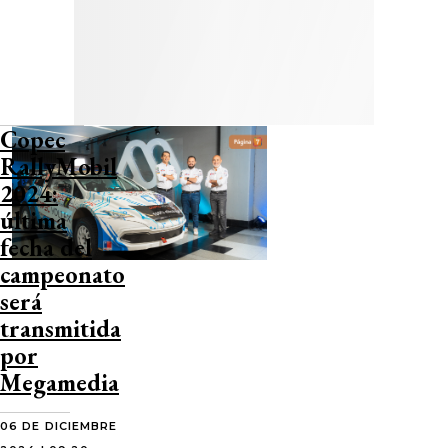
Copec
RallyMobil
2024:
última
fecha del
campeonato
será
transmitida
por
Megamedia
06 DE DICIEMBRE