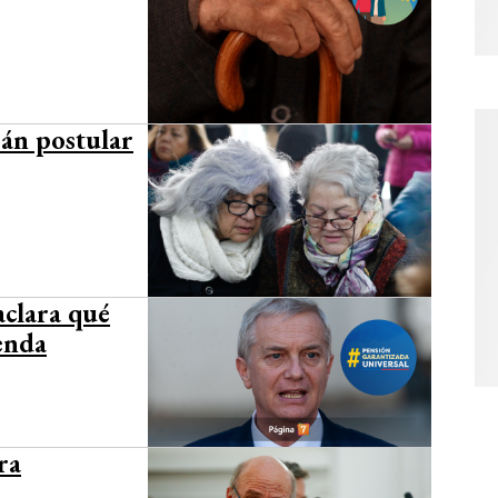
rán postular
aclara qué
enda
ra