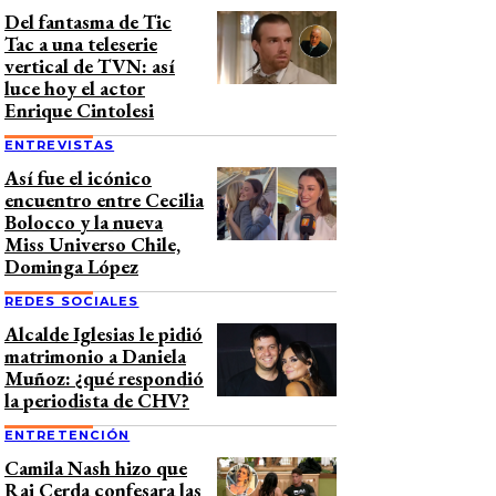
Del fantasma de Tic
Tac a una teleserie
vertical de TVN: así
luce hoy el actor
Enrique Cintolesi
ENTREVISTAS
Así fue el icónico
encuentro entre Cecilia
Bolocco y la nueva
Miss Universo Chile,
Dominga López
REDES SOCIALES
Alcalde Iglesias le pidió
matrimonio a Daniela
Muñoz: ¿qué respondió
la periodista de CHV?
ENTRETENCIÓN
Camila Nash hizo que
Rai Cerda confesara las