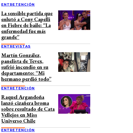
ENTRETENCIÓN
La sensible partida que
enlutó a Cony Capelli
en Fiebre de baile: “La
enfermedad fue más
grande”
ENTREVISTAS
Martín González,
panelista de Tevex,
sufrió incendio en su
departamento: “Mi
hermano perdió todo”
ENTRETENCIÓN
Raquel Argandoña
lanzó cizañera broma
sobre resultado de Cata
Vellejos en Miss
Universo Chile
ENTRETENCIÓN