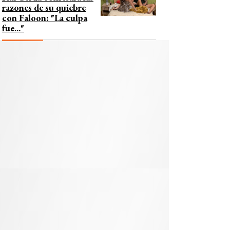
razones de su quiebre
con Faloon: "La culpa
fue..."