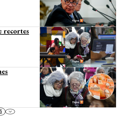
e recortes
nes
3