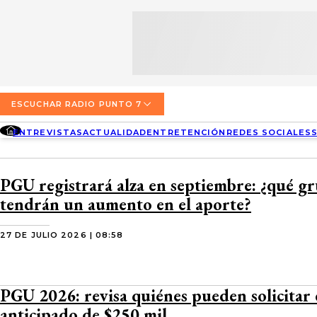
SECCIONES
ESCUCHA RADIO PUNTO 7
ENTREVISTAS
NOSOTROS
VALPARAÍSO
TARIFAS Y POLÍTICAS
QUIÉNES SOMOS
ACTUALIDAD
TARIFAS POLÍTICAS PÁGINA 7
ESCUCHAR RADIO PUNTO 7
CONCEPCIÓN
DIRECCIONES
ENTREVISTAS
ACTUALIDAD
ENTRETENCIÓN
REDES SOCIALES
ENTRETENCIÓN
TARIFAS POLÍTICAS RADIO PUNTO 7
LOS ÁNGELES
BUSCAR
CONTACTO COMERCIAL
REDES SOCIALES
TARIFAS POLÍTICAS RADIO EL CARBÓN
PGU registrará alza en septiembre: ¿qué g
TEMUCO
tendrán un aumento en el aporte?
SOCIEDAD
POLÍTICA DE PRIVACIDAD
VALDIVIA
27 DE JULIO 2026 | 08:58
OSORNO
PUERTO MONTT
PGU 2026: revisa quiénes pueden solicitar
anticipado de $250 mil