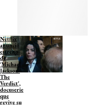
Netflix
anunció
estreno
de
'Michael
Jackson:
The
Verdict',
docuserie
que
revive su