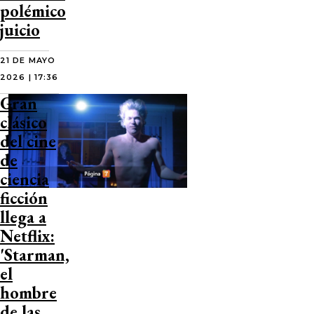
polémico
juicio
21 DE MAYO
2026 | 17:36
Gran
clásico
del cine
de
ciencia
ficción
llega a
Netflix:
'Starman,
el
hombre
de las