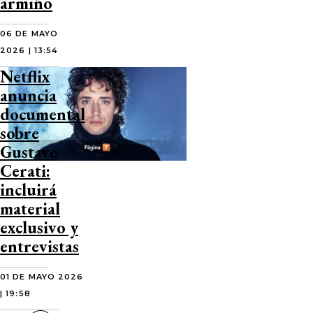
armiño
06 DE MAYO
2026 | 13:54
Netflix
anuncia
documental
sobre
Gustavo
Cerati:
incluirá
material
exclusivo y
entrevistas
01 DE MAYO 2026
| 19:58