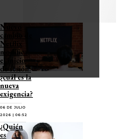
Nuevo
cambio de
Netflix
modifica
el inicio
de sesión:
¿cuál es la
nueva
exigencia?
06 DE JULIO
2026 | 06:52
¿Quién
es