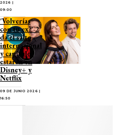
2026 |
09:00
'Volverías
con tu ex?' 2
da el salto
internacional
y capítulos
estarán en
Disney+ y
Netflix
09 DE JUNIO 2026 |
16:50