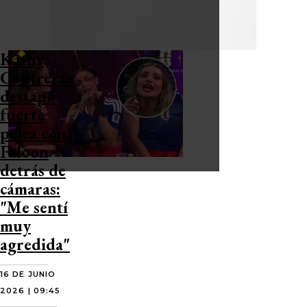
Kathy
Contreras
destapó
fuerte
pelea con
Faloon
detrás de
cámaras:
"Me sentí
muy
agredida"
16 DE JUNIO
2026 | 09:45