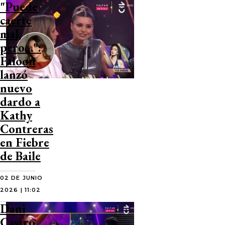
"Puede
caerte
mal,
pero…":
Faloon
lanzó
nuevo
dardo a
Kathy
Contreras
en Fiebre
de Baile
02 DE JUNIO
2026 | 11:02
Dani
Castro