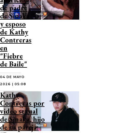
de padre
de Sinaka
y esposo
de Kathy
Contreras
en
"Fiebre
de Baile"
04 DE MAYO
2026 | 05:08
Kathy
Contreras por
video sexual
de Sinaka, hijo
de su pareja: