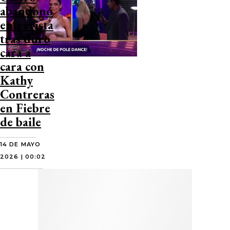
abandonó
entrevista
tras duro
cara a
cara con
Kathy
Contreras
en Fiebre
de baile
14 DE MAYO
2026 | 00:02