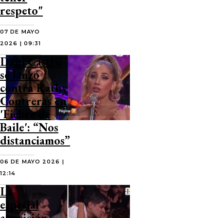
respeto"
07 DE MAYO
2026 | 09:31
Dani Castro
se lanzó
contra Kathy
Contreras en
'Fiebre de
Baile': “Nos
distanciamos”
06 DE MAYO 2026 |
12:14
La
especial
aparición