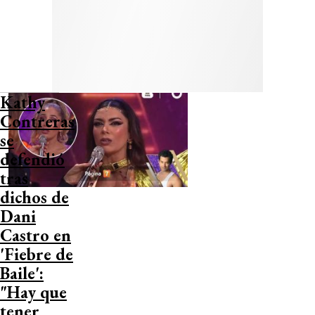
Kathy
Contreras
se
defendió
tras
dichos de
Dani
Castro en
'Fiebre de
Baile':
"Hay que
tener