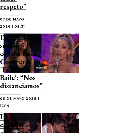
respeto"
07 DE MAYO
2026 | 09:31
Dani Castro
se lanzó
contra Kathy
Contreras en
'Fiebre de
Baile': “Nos
distanciamos”
06 DE MAYO 2026 |
12:14
La
especial
aparición