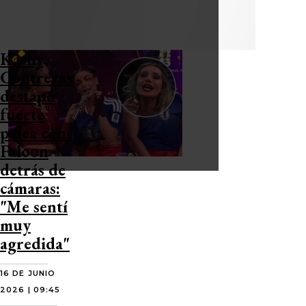
Kathy
Contreras
destapó
fuerte
pelea con
Faloon
detrás de
cámaras:
"Me sentí
muy
agredida"
16 DE JUNIO
2026 | 09:45