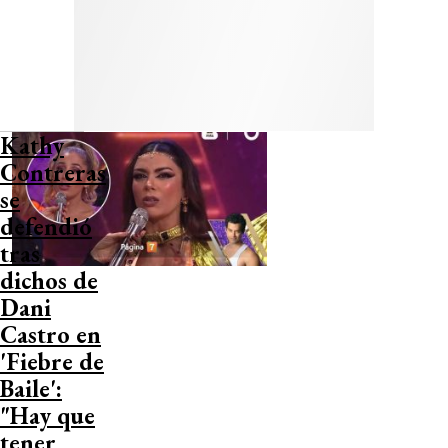
Kathy
Contreras
se
defendió
tras
dichos de
Dani
Castro en
'Fiebre de
Baile':
"Hay que
tener