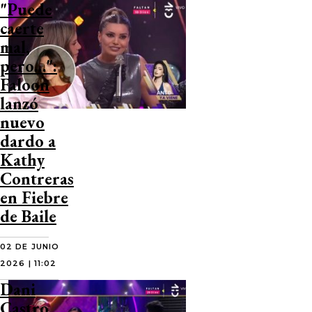
"Puede
caerte
mal,
pero…":
Faloon
lanzó
nuevo
dardo a
Kathy
Contreras
en Fiebre
de Baile
02 DE JUNIO
2026 | 11:02
Dani
Castro