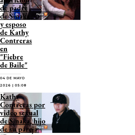
de padre
de Sinaka
y esposo
de Kathy
Contreras
en
"Fiebre
de Baile"
04 DE MAYO
2026 | 05:08
Kathy
Contreras por
video sexual
de Sinaka, hijo
de su pareja: