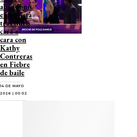
abandonó
entrevista
tras duro
cara a
cara con
Kathy
Contreras
en Fiebre
de baile
14 DE MAYO
2026 | 00:02