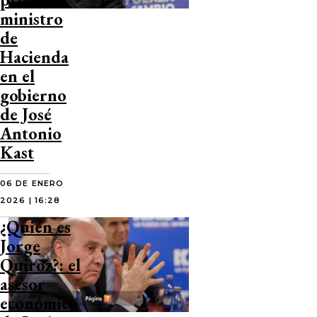
ministro
de
Hacienda
en el
gobierno
de José
Antonio
Kast
06 DE ENERO
2026 | 16:28
¿Quién es
Jorge
Quiroz?: el
asesor
económico