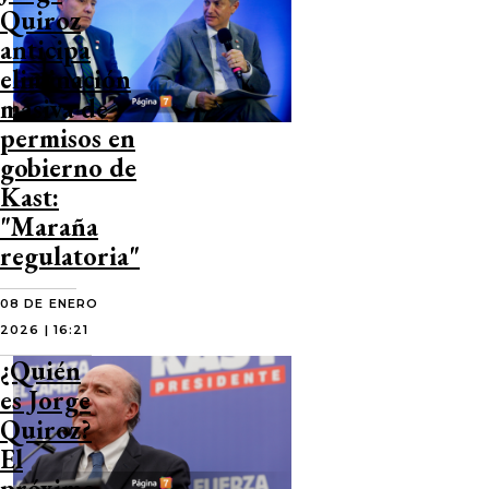
Quiroz
anticipa
eliminación
masiva de
permisos en
gobierno de
Kast:
"Maraña
regulatoria"
08 DE ENERO
2026 | 16:21
¿Quién
es Jorge
Quiroz?
El
próximo