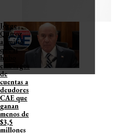
Jorge
Quiroz
admitió
que sí
hubo
embargos
de
cuentas a
deudores
CAE que
ganan
menos de
$3,5
millones