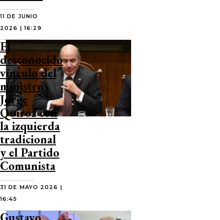
11 DE JUNIO
2026 | 16:29
El
desconocido
vínculo del
ministro
Jorge
Quiroz con
la izquierda
tradicional
y el Partido
Comunista
31 DE MAYO 2026 |
16:45
Gustavo