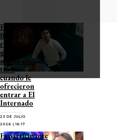
Etienne
Bobenrieth
recordó el
gran
miedo que
tuvo
cuando le
ofrecieron
entrar a El
Internado
23 DE JULIO
2026 | 16:17
Exparticipante