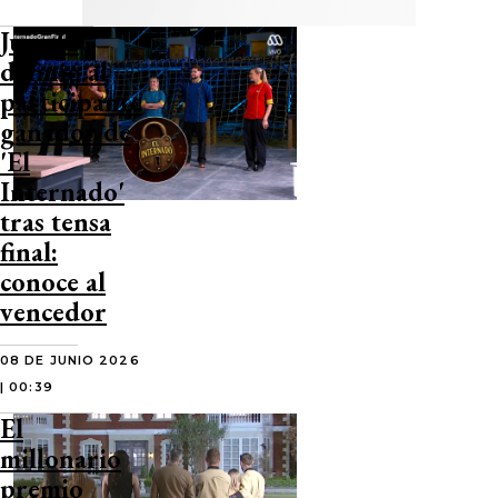
Jurado
definió al
participante
ganador de
'El
Internado'
tras tensa
final:
conoce al
vencedor
08 DE JUNIO 2026
| 00:39
El
millonario
premio