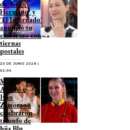
de 'Gran
Hermano' y
'El Internado'
anunció su
embarazo con
tiernas
postales
20 DE JUNIO 2026 |
02:04
María
Alberó e
Iván
Zamorano
celebraron
triunfo de
hija Blu