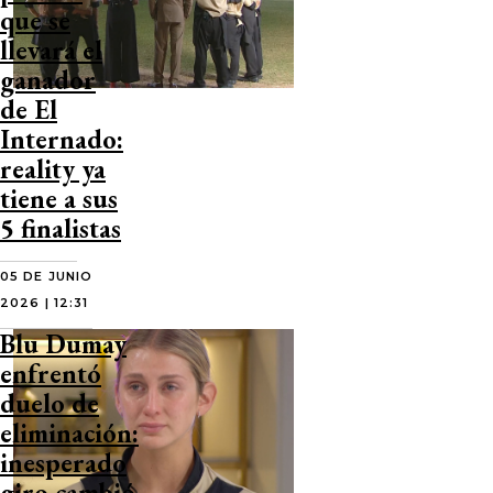
que se
llevará el
ganador
de El
Internado:
reality ya
tiene a sus
5 finalistas
05 DE JUNIO
2026 | 12:31
Blu Dumay
enfrentó
duelo de
eliminación:
inesperado
giro cambió