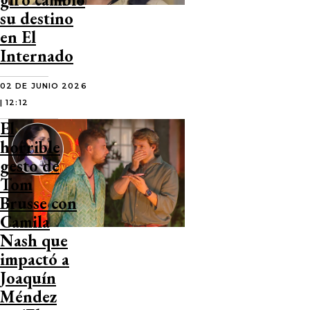
su destino
en El
Internado
02 DE JUNIO 2026
| 12:12
El
horrible
gesto de
Tom
Brusse con
Camila
Nash que
impactó a
Joaquín
Méndez