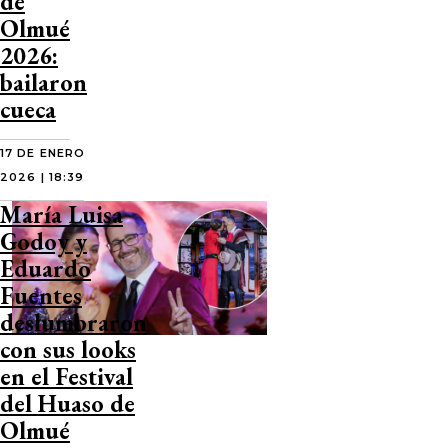
de
Olmué
2026:
bailaron
cueca
17 DE ENERO
2026 | 18:39
María Luisa
Godoy y
Eduardo
Fuentes
deslumbraron
con sus looks
en el Festival
del Huaso de
Olmué