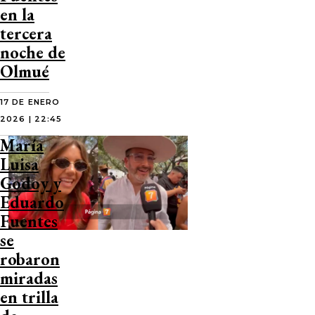
en la
tercera
noche de
Olmué
17 DE ENERO
2026 | 22:45
María
Luisa
Godoy y
Eduardo
Fuentes
se
robaron
miradas
en trilla