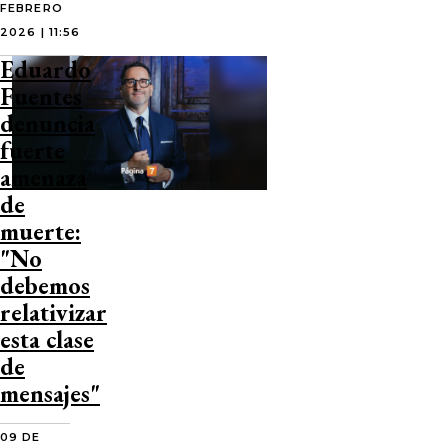
FEBRERO
2026 | 11:56
Eduardo
Fuentes
denuncia
fuerte
amenaza
de
muerte:
"No
debemos
relativizar
esta clase
de
mensajes"
09 DE