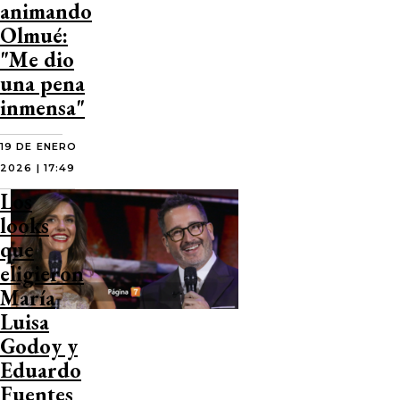
animando
Olmué:
"Me dio
una pena
inmensa"
19 DE ENERO
2026 | 17:49
Los
looks
que
eligieron
María
Luisa
Godoy y
Eduardo
Fuentes