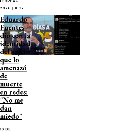
FEBRERO
2026 | 18:12
Eduardo
Fuentes
dio con la
identidad
del sujeto
que lo
amenazó
de
muerte
en redes:
"No me
dan
miedo"
10 DE