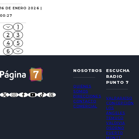
16 DE ENERO 2026 |
00:27
1
2
3
4
5
6
NOSOTROS
ESCUCHA
RADIO
PUNTO 7
QUIÉNES
SOMOS
DIRECCIONES
VALPARAÍSO
CONTACTO
CONCEPCIÓN
COMERCIAL
LOS
ÁNGELES
TEMUCO
VALDIVIA
OSORNO
PUERTO
MONTT