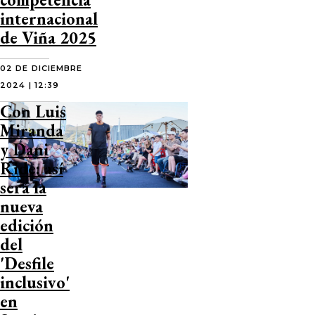
internacional
de Viña 2025
02 DE DICIEMBRE
2024 | 12:39
Con Luis
Miranda
y Dani
Ride: así
será la
nueva
edición
del
'Desfile
inclusivo'
en