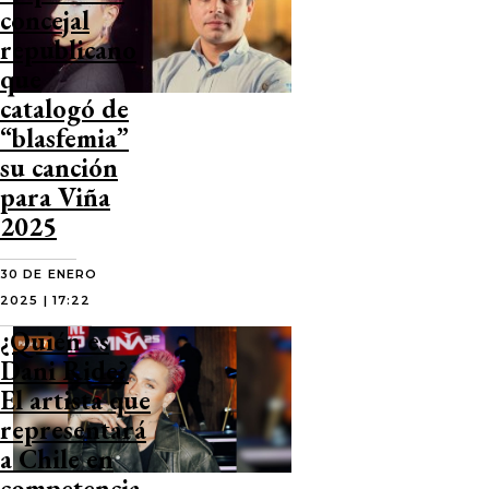
concejal
republicano
que
catalogó de
“blasfemia”
su canción
para Viña
2025
30 DE ENERO
2025 | 17:22
¿Quién es
Dani Ride?
El artista que
representará
a Chile en
competencia