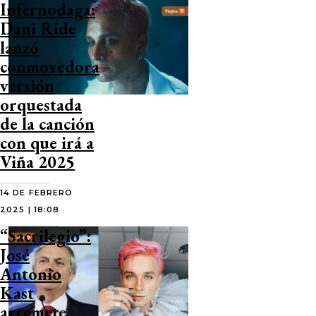
Infernodaga:
Dani Ride
lanzó
conmovedora
versión
orquestada
de la canción
con que irá a
Viña 2025
14 DE FEBRERO
2025 | 18:08
“Sacrilegio”:
José
Antonio
Kast
arremete