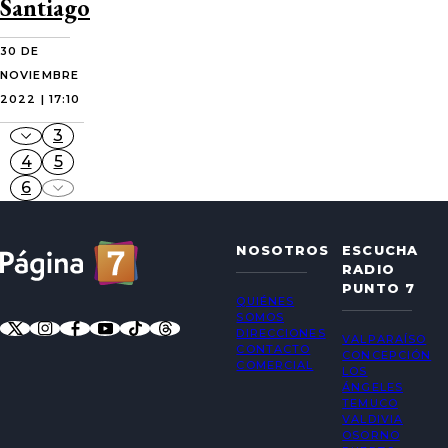
Santiago
30 DE
NOVIEMBRE
2022 | 17:10
3
4
5
6
NOSOTROS
ESCUCHA
RADIO
PUNTO 7
QUIÉNES
SOMOS
DIRECCIONES
VALPARAÍSO
CONTACTO
CONCEPCIÓN
COMERCIAL
LOS
ÁNGELES
TEMUCO
VALDIVIA
OSORNO