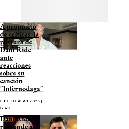
A propósito
de críticas: la
postura de
Dani Ride
ante
reacciones
sobre su
canción
"Infernodaga"
11 DE FEBRERO 2025 |
17:49
Dani Ride
responde a