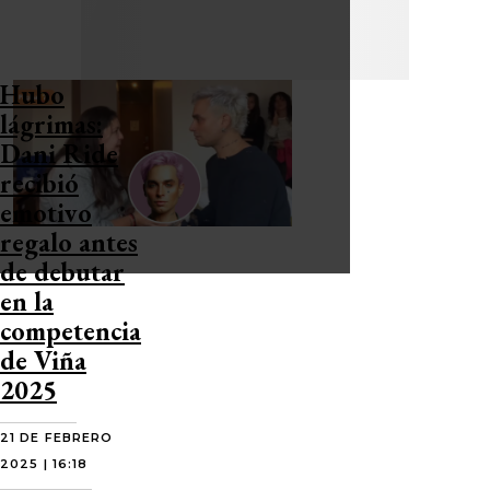
Hubo
lágrimas:
Dani Ride
recibió
emotivo
regalo antes
de debutar
en la
competencia
de Viña
2025
21 DE FEBRERO
2025 | 16:18