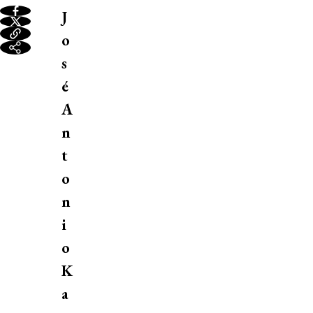
J
o
s
é
A
n
t
o
n
i
o
K
a