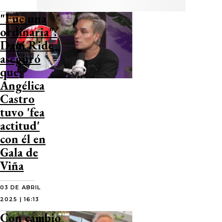
"Fue una
ordinaria":
Dani Ride
aseguró
que
Angélica
Castro
tuvo 'fea
actitud'
con él en
Gala de
Viña
03 DE ABRIL
2025 | 16:13
Con cambio