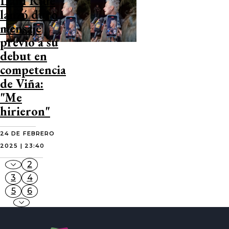
Dani Ride
lanzó duro
mensaje
previo a su
debut en
competencia
de Viña:
"Me
hirieron"
24 DE FEBRERO
2025 | 23:40
2
3
4
5
6