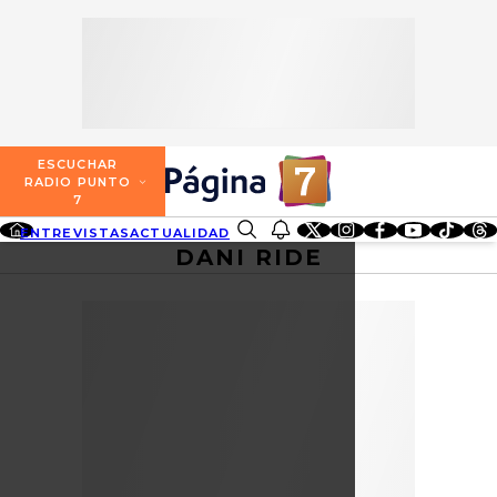
SECCIONES
ESCUCHA RADIO PUNTO 7
ENTREVISTAS
NOSOTROS
VALPARAÍSO
TARIFAS Y POLÍTICAS
QUIÉNES SOMOS
ACTUALIDAD
TARIFAS POLÍTICAS PÁGINA 7
ESCUCHAR
CONCEPCIÓN
RADIO PUNTO
DIRECCIONES
7
ENTRETENCIÓN
TARIFAS POLÍTICAS RADIO PUNTO 7
LOS ÁNGELES
ENTREVISTAS
ACTUALIDAD
ENTRETENCIÓN
REDES SOCIALES
CONTACTO COMERCIAL
DANI RIDE
BUSCAR
REDES SOCIALES
TARIFAS POLÍTICAS RADIO EL CARBÓN
TEMUCO
SOCIEDAD
POLÍTICA DE PRIVACIDAD
VALDIVIA
OSORNO
PUERTO MONTT