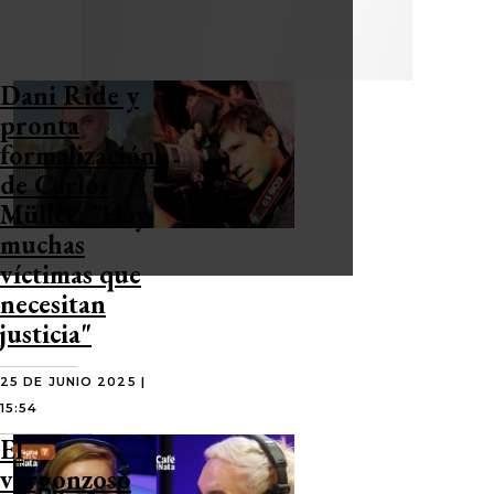
Dani Ride y
pronta
formalización
de Carlos
Müller: "Hay
muchas
víctimas que
necesitan
justicia"
25 DE JUNIO 2025 |
15:54
El
vergonzoso