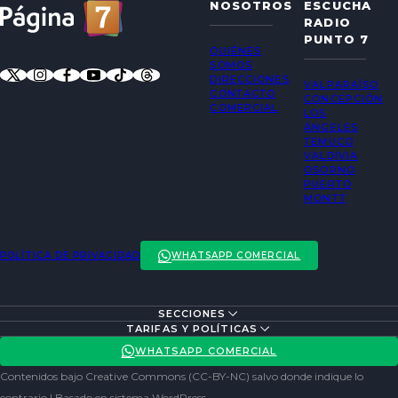
NOSOTROS
ESCUCHA
RADIO
PUNTO 7
QUIÉNES
SOMOS
DIRECCIONES
VALPARAÍSO
CONTACTO
CONCEPCIÓN
COMERCIAL
LOS
ÁNGELES
TEMUCO
VALDIVIA
OSORNO
PUERTO
MONTT
POLÍTICA DE PRIVACIDAD
WHATSAPP COMERCIAL
SECCIONES
ENTREVISTAS
TARIFAS Y POLÍTICAS
ACTUALIDAD
POLÍTICA DE PRIVACIDAD
WHATSAPP COMERCIAL
ENTRETENCIÓN
REDES SOCIALES
Contenidos bajo Creative Commons (CC-BY-NC) salvo donde indique lo
SOCIEDAD
contrario | Basado en sistema WordPress