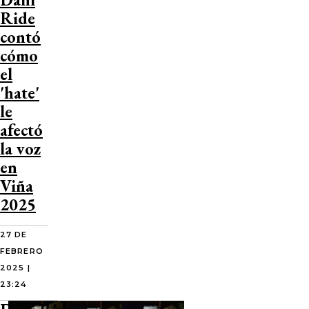
Ride
contó
cómo
el
'hate'
le
afectó
la voz
en
Viña
2025
27 DE
FEBRERO
2025 |
23:24