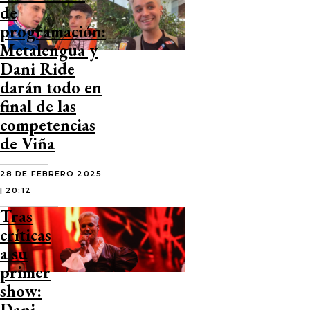
de
programación:
Metalengua y
Dani Ride
darán todo en
final de las
competencias
de Viña
28 DE FEBRERO 2025
| 20:12
Tras
críticas
a su
primer
show:
Dani