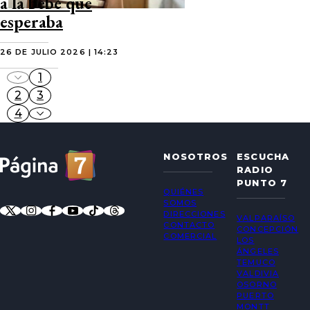
a la bebé que
esperaba
26 DE JULIO 2026 | 14:23
1
2
3
4
NOSOTROS
ESCUCHA
RADIO
PUNTO 7
QUIÉNES
SOMOS
DIRECCIONES
VALPARAÍSO
CONTACTO
CONCEPCIÓN
COMERCIAL
LOS
ÁNGELES
TEMUCO
VALDIVIA
OSORNO
PUERTO
MONTT