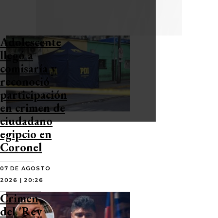
Adolescente
llegó a
comisaría y
reconoció
participación
en crimen de
ciudadano
egipcio en
Coronel
07 DE AGOSTO
2026 | 20:26
Crimen
del 'Rey