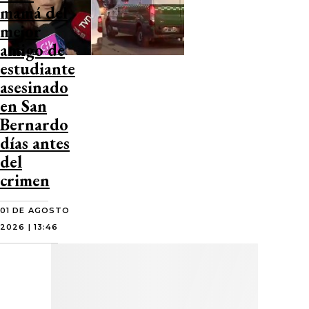
mamá del
mejor
amigo de
estudiante
asesinado
en San
Bernardo
días antes
del
crimen
01 DE AGOSTO
2026 | 13:46