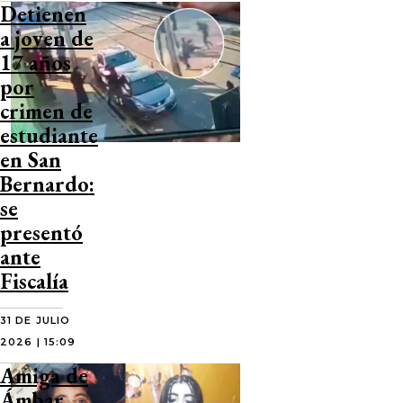
Detienen
a joven de
17 años
por
crimen de
estudiante
en San
Bernardo:
se
presentó
ante
Fiscalía
31 DE JULIO
2026 | 15:09
Amiga de
Ámbar