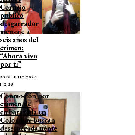
Cornejo
publicó
desgarrador
mensaje a
seis años del
crimen:
“Ahora vivo
por ti”
30 DE JULIO 2026
| 12:38
Conmoción por
crimen de
embarazada en
Colombia: buscan
desesperadamente