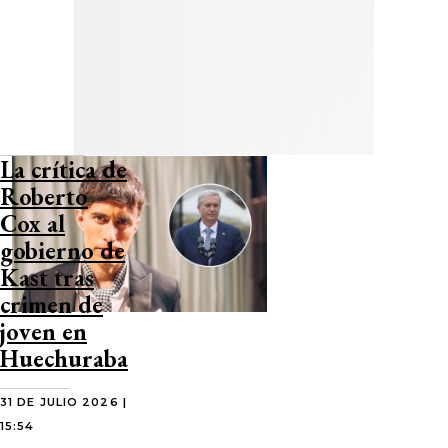
La crítica de
Roberto
Cox al
gobierno de
Kast tras
crimen de
joven en
Huechuraba
31 DE JULIO 2026 |
15:54