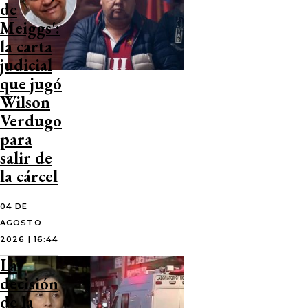
de
Meiggs':
la carta
judicial
que jugó
Wilson
Verdugo
para
salir de
la cárcel
04 DE
AGOSTO
2026 | 16:44
La
decisión
de la