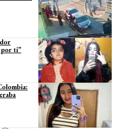
ador
 por ti”
Colombia:
peraba