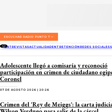
SECCIONES
ESCUCHA RADIO PUNTO 7
ENTREVISTAS
NOSOTROS
VALPARAÍSO
TARIFAS Y POLÍTICAS
QUIÉNES SOMOS
ACTUALIDAD
TARIFAS POLÍTICAS PÁGINA 7
ESCUCHAR RADIO PUNTO 7
CONCEPCIÓN
DIRECCIONES
ENTREVISTAS
ACTUALIDAD
ENTRETENCIÓN
REDES SOCIALES
ENTRETENCIÓN
TARIFAS POLÍTICAS RADIO PUNTO 7
LOS ÁNGELES
BUSCAR
CONTACTO COMERCIAL
REDES SOCIALES
TARIFAS POLÍTICAS RADIO EL CARBÓN
Adolescente llegó a comisaría y reconoció
TEMUCO
participación en crimen de ciudadano egip
SOCIEDAD
POLÍTICA DE PRIVACIDAD
VALDIVIA
Coronel
OSORNO
07 DE AGOSTO 2026 | 20:26
PUERTO MONTT
Crimen del 'Rey de Meiggs': la carta judici
Wilson Verdugo para salir de la cárcel