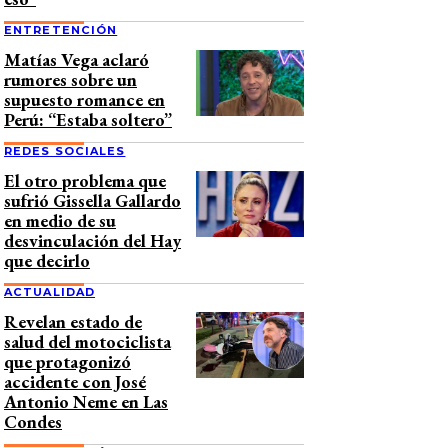
ENTRETENCIÓN
Matías Vega aclaró
rumores sobre un
supuesto romance en
Perú: “Estaba soltero”
REDES SOCIALES
El otro problema que
sufrió Gissella Gallardo
en medio de su
desvinculación del Hay
que decirlo
ACTUALIDAD
Revelan estado de
salud del motociclista
que protagonizó
accidente con José
Antonio Neme en Las
Condes