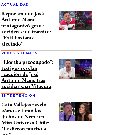
ACTUALIDAD
Reportan que José
Antonio Neme
protagonizó grave
accidente de tránsito:
“Está bastante
afectado”
REDES SOCIALES
“Lloraba preocupado”:
testigos revelan
reacción de José
Antonio Neme tras
accidente en Vitacura
ENTRETENCIÓN
Cata Vallejos reveló
cómo se tomó los
dichos de Neme en
Miss Universo Chile:
"Le dieron mucho a
eso"