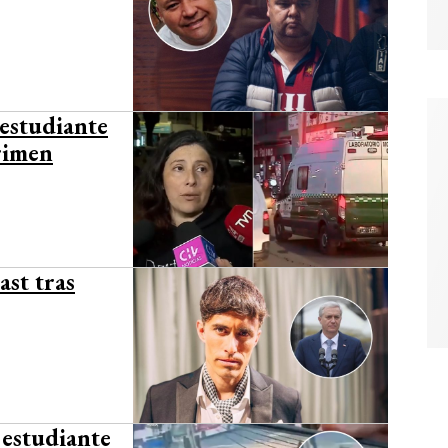
 estudiante
rimen
ast tras
 estudiante