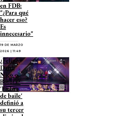
en FDB:
"¿Para qué
hacer eso?
Es
innecesario"
19 DE MARZO
2026 | 11:49
¿Felipe,
Dani,
Nico o
Botota?
'Fiebre
de baile'
definió a
su tercer