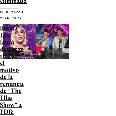
eliminado
19 DE MARZO
2026 | 01:22
Botota
Fox
lanzó
descargo
tras ser
el
motivo
de la
renuncia
de "The
Ellas
Show" a
FDB: