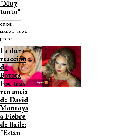
"Muy
tonto"
03 DE
MARZO 2026
| 13:33
La dura
reacción
de
Botota
Fox tras
renuncia
de David
Montoya
a Fiebre
de Baile:
"Están