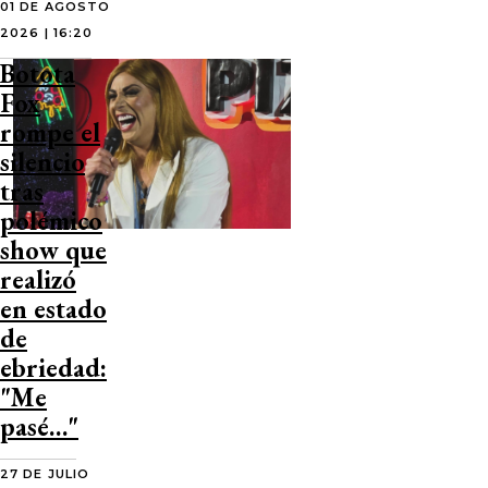
01 DE AGOSTO
2026 | 16:20
Botota
Fox
rompe el
silencio
tras
polémico
show que
realizó
en estado
de
ebriedad:
"Me
pasé…"
27 DE JULIO