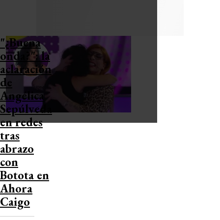
"¿Buena
onda?": la
aclaración
de
Angélica
Sepúlveda
en redes
tras
abrazo
con
Botota en
Ahora
Caigo