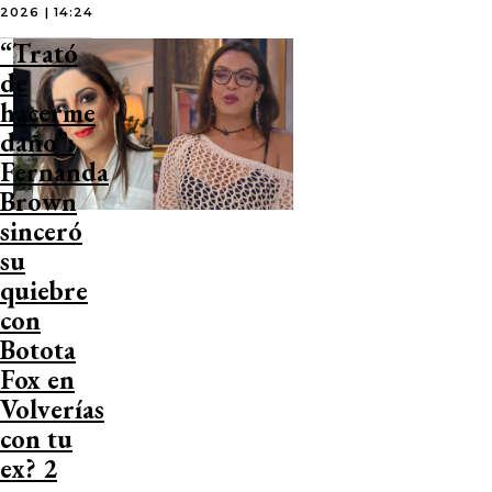
2026 | 14:24
“Trató
de
hacerme
daño”:
Fernanda
Brown
sinceró
su
quiebre
con
Botota
Fox en
Volverías
con tu
ex? 2