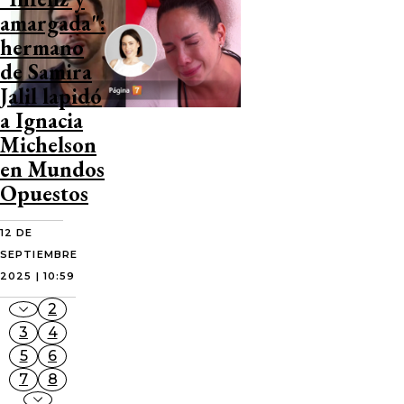
amargada":
hermano
de Samira
Jalil lapidó
a Ignacia
Michelson
en Mundos
Opuestos
12 DE
SEPTIEMBRE
2025 | 10:59
2
3
4
5
6
7
8