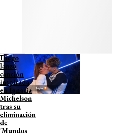
Diego
lanzó
canción
inspirada
en Ignacia
Michelson
tras su
eliminación
de
'Mundos