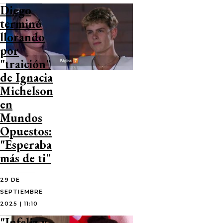
Diego
terminó
llorando
por
"traición"
de Ignacia
Michelson
en
Mundos
Opuestos:
"Esperaba
más de ti"
29 DE
SEPTIEMBRE
2025 | 11:10
"Infeliz y