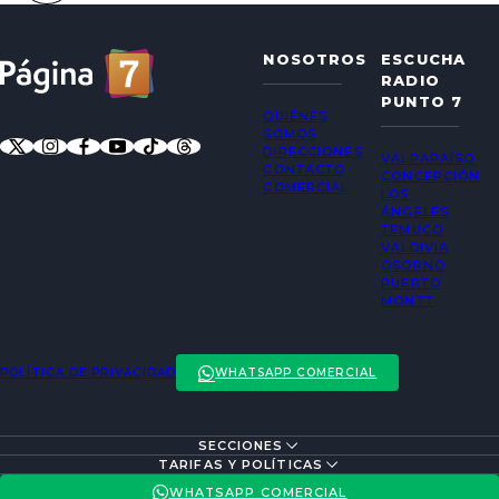
NOSOTROS
ESCUCHA
RADIO
PUNTO 7
QUIÉNES
SOMOS
DIRECCIONES
VALPARAÍSO
CONTACTO
CONCEPCIÓN
COMERCIAL
LOS
ÁNGELES
TEMUCO
VALDIVIA
OSORNO
PUERTO
MONTT
POLÍTICA DE PRIVACIDAD
WHATSAPP COMERCIAL
SECCIONES
ENTREVISTAS
TARIFAS Y POLÍTICAS
ACTUALIDAD
POLÍTICA DE PRIVACIDAD
WHATSAPP COMERCIAL
ENTRETENCIÓN