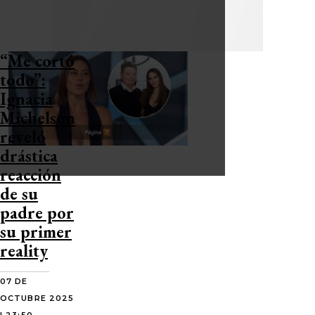
“Me cortó
todo”:
Ignacia
Michelson
reveló
drástica
reacción
de su
padre por
su primer
reality
07 DE
OCTUBRE 2025