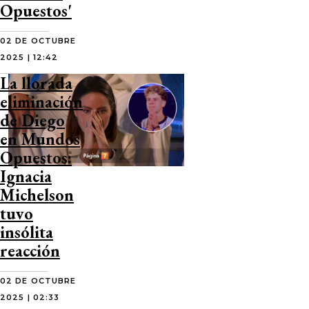
Opuestos'
02 DE OCTUBRE
2025 | 12:42
La llorada
eliminación
de Diego
en Mundos
Opuestos:
Ignacia
Michelson
tuvo
insólita
reacción
02 DE OCTUBRE
2025 | 02:33