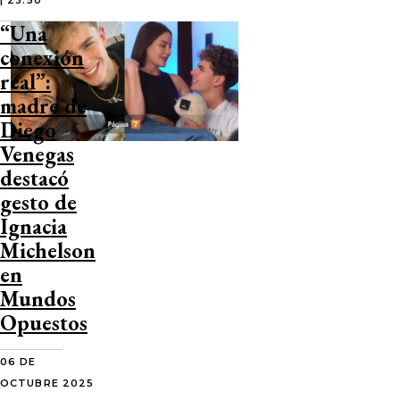
| 23:50
“Una
conexión
real”:
madre de
Diego
Venegas
destacó
gesto de
Ignacia
Michelson
en
Mundos
Opuestos
06 DE
OCTUBRE 2025