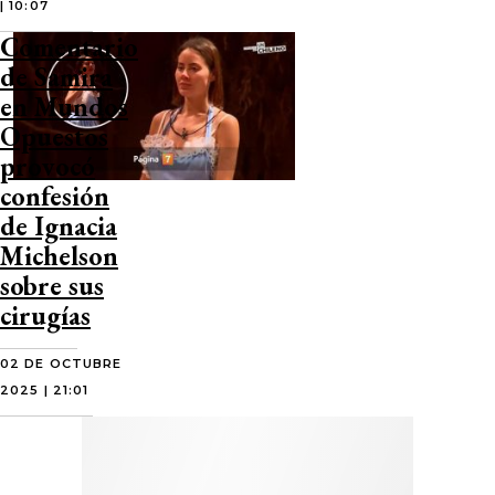
| 10:07
Comentario
de Samira
en Mundos
Opuestos
provocó
confesión
de Ignacia
Michelson
sobre sus
cirugías
02 DE OCTUBRE
2025 | 21:01