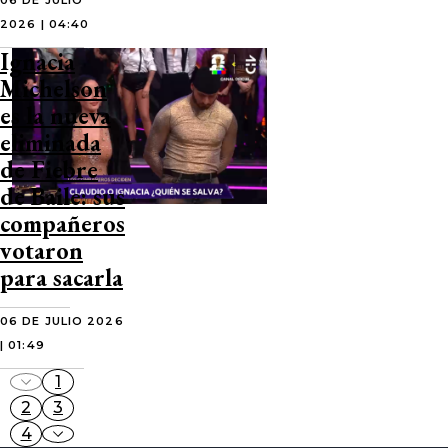
06 DE JULIO
2026 | 04:40
Ignacia
Michelson
es la nueva
eliminada
de Fiebre
de Baile: sus
compañeros
votaron
para sacarla
06 DE JULIO 2026
| 01:49
1
2
3
4