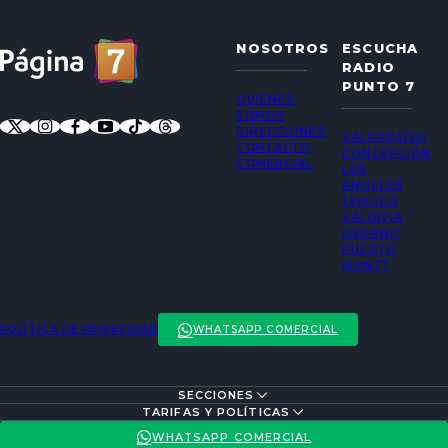
NOSOTROS
ESCUCHA
RADIO
PUNTO 7
QUIÉNES
SOMOS
DIRECCIONES
VALPARAÍSO
CONTACTO
CONCEPCIÓN
COMERCIAL
LOS
ÁNGELES
TEMUCO
VALDIVIA
OSORNO
PUERTO
MONTT
POLÍTICA DE PRIVACIDAD
WHATSAPP COMERCIAL
SECCIONES
ENTREVISTAS
TARIFAS Y POLÍTICAS
ACTUALIDAD
POLÍTICA DE PRIVACIDAD
WHATSAPP COMERCIAL
ENTRETENCIÓN