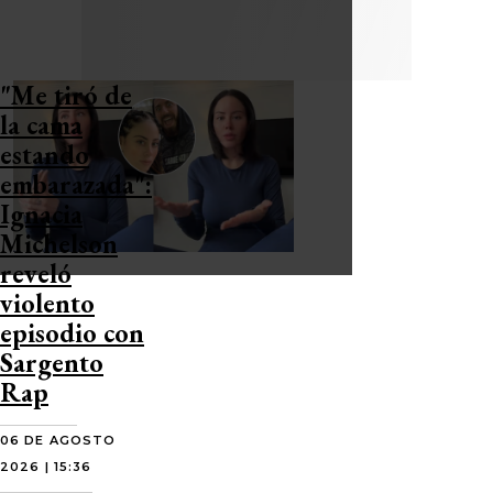
"Me tiró de
la cama
estando
embarazada":
Ignacia
Michelson
reveló
violento
episodio con
Sargento
Rap
06 DE AGOSTO
2026 | 15:36