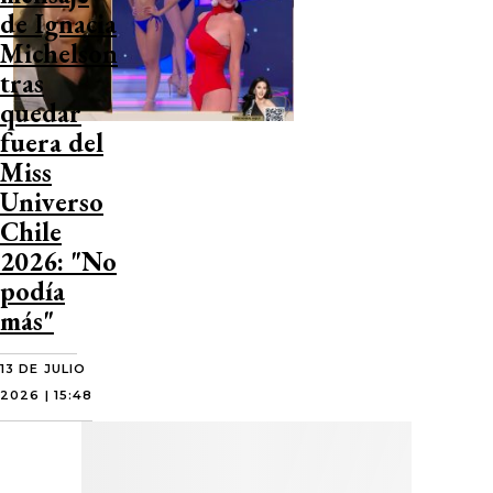
de Ignacia
Michelson
tras
quedar
fuera del
Miss
Universo
Chile
2026: "No
podía
más"
13 DE JULIO
2026 | 15:48