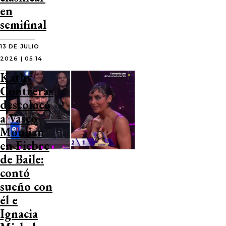
en
semifinal
13 DE JULIO
2026 | 05:14
Kathy
Contreras
descolocó
a Vasco
Moulian
en Fiebre
de Baile:
contó
sueño con
él e
Ignacia