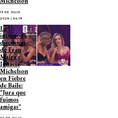
Michelson
13 DE JULIO
2026 | 04:19
La
incómoda
discusión
de Fran
Maira e
Ignacia
Michelson
en Fiebre
de Baile:
"Jura que
fuimos
amigas"