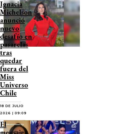
Ignacia
Michelson
anunció
nuevo
desafío en
pasarelas
tras
quedar
fuera del
Miss
Universo
Chile
18 DE JULIO
2026 | 09:09
El
mensaje