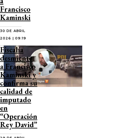
a
Francisco
Kaminski
30 DE ABRIL
2026 | 09:19
Fiscalía
desmiente
a Francisco
Kaminski y
confirma su
calidad de
imputado
en
“Operación
Rey David”