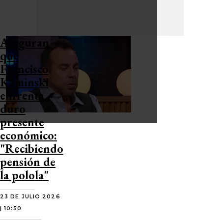
Aseguran
que
Francisco
Kaminski
enfrenta
duro
presente
económico:
"Recibiendo
pensión de
la polola"
23 DE JULIO 2026
| 10:50