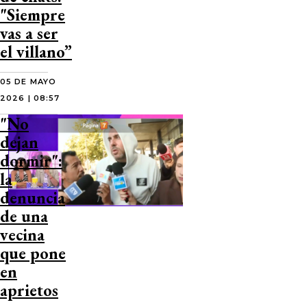
"Siempre
vas a ser
el villano”
05 DE MAYO
2026 | 08:57
"No
dejan
dormir":
la
denuncia
de una
vecina
que pone
en
aprietos