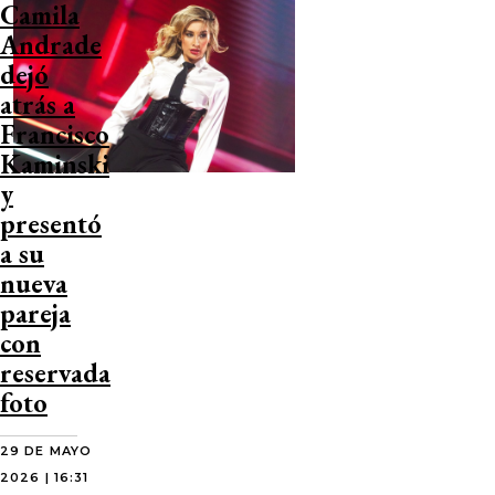
Camila
Andrade
dejó
atrás a
Francisco
Kaminski
y
presentó
a su
nueva
pareja
con
reservada
foto
29 DE MAYO
2026 | 16:31