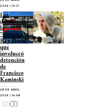
29 DE ABRIL
2026 | 10:21
Los
detalles de
la
"Operación
Rey David"
que
involucró
detención
de
Francisco
Kaminski
28 DE ABRIL
2026 | 14:08
1