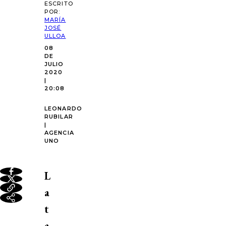
ESCRITO
POR:
MARÍA
JOSÉ
ULLOA
08
DE
JULIO
2020
|
20:08
LEONARDO
RUBILAR
|
AGENCIA
UNO
L
a
t
a