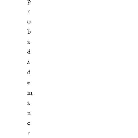
p
r
o
b
a
d
a
d
e
m
a
n
e
r