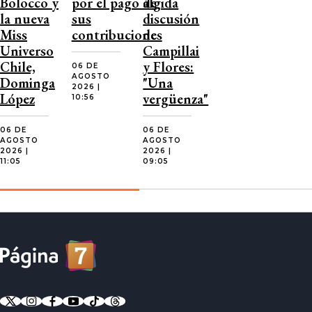
Bolocco y
por el pago de
álgida
la nueva
sus
discusión
Miss
contribuciones
de
Universo
Campillai
Chile,
y Flores:
06 DE
AGOSTO
Dominga
"Una
2026 |
López
vergüenza"
10:56
06 DE
06 DE
AGOSTO
AGOSTO
2026 |
2026 |
11:05
09:05