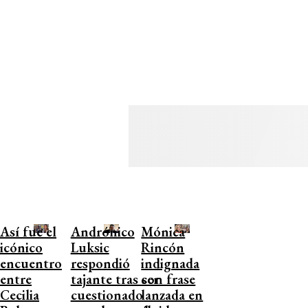
Así fue el
Andrónico
Mónica
icónico
Luksic
Rincón
encuentro
respondió
indignada
entre
tajante tras ser
con frase
Cecilia
cuestionado
lanzada en