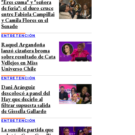
"Eres cuma" y "señora
de feria": el duro cruce
entre Fabiola Campillai
y Camila Flores en el
Senado
ENTRETENCIÓN
Raquel Argandoña
lanzó cizañera broma
sobre resultado de Cata
Vellejos en Miss
Universo Chile
ENTRETENCIÓN
Dani Aránguiz
descolocó a panel del
Hay que decirlo al
filtrar supuesta salida
de Gissella Gallardo
ENTRETENCIÓN
La sensible partida que