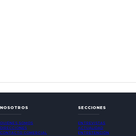
NOSOTROS
SECCIONES
QUIÉNES SOMOS
ENTREVISTAS
DIRECCIONES
ACTUALIDAD
CONTACTO COMERCIAL
ENTRETENCIÓN