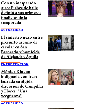
Con un inesperado
giro: Fiebre de baile
definió a sus primeros
finalistas de la
temporada
ACTUALIDAD
El siniestro nexo entre
presunto asesino de
escolar en San
Bernardo y homicida
de Alejandro Águila
ENTRETENCIÓN
Mónica Rincón
indignada con frase
lanzada en álgida
discusión de Campillai
y Flores: "Una
vergüenza"
ACTUALIDAD