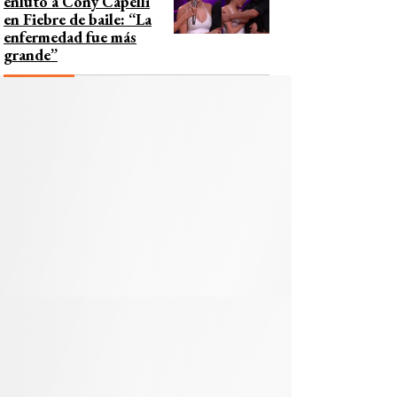
enlutó a Cony Capelli
en Fiebre de baile: “La
enfermedad fue más
grande”