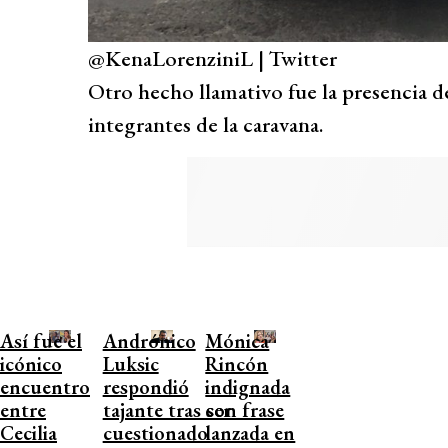
@KenaLorenziniL | Twitter
Otro hecho llamativo fue la presencia d
integrantes de la caravana.
Así fue el
Andrónico
Mónica
icónico
Luksic
Rincón
encuentro
respondió
indignada
entre
tajante tras ser
con frase
Cecilia
cuestionado
lanzada en