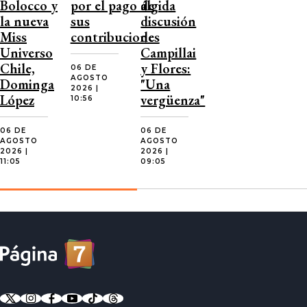
Bolocco y
por el pago de
álgida
la nueva
sus
discusión
Miss
contribuciones
de
Universo
Campillai
Chile,
y Flores:
06 DE
AGOSTO
Dominga
"Una
2026 |
López
vergüenza"
10:56
06 DE
06 DE
AGOSTO
AGOSTO
2026 |
2026 |
11:05
09:05