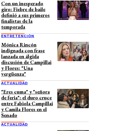
Con un inesperado
giro: Fiebre de baile
definió a sus primeros
finalistas de la
temporada
ENTRETENCIÓN
Mónica Rincón
indignada con frase
lanzada en álgida
discusión de Campillai
y Flores: "Una
vergüenza"
ACTUALIDAD
"Eres cuma" y "señora
de feria": el duro cruce
entre Fabiola Campillai
y Camila Flores en el
Senado
ACTUALIDAD