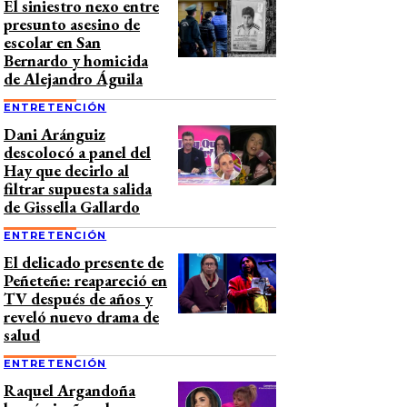
El siniestro nexo entre
presunto asesino de
escolar en San
Bernardo y homicida
de Alejandro Águila
ENTRETENCIÓN
Dani Aránguiz
descolocó a panel del
Hay que decirlo al
filtrar supuesta salida
de Gissella Gallardo
ENTRETENCIÓN
El delicado presente de
Peñeteñe: reapareció en
TV después de años y
reveló nuevo drama de
salud
ENTRETENCIÓN
Raquel Argandoña