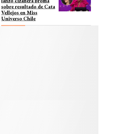
lanzó cizañera broma
sobre resultado de Cata
Vellejos en Miss
Universo Chile