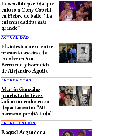
La sensible partida que
enlutó a Cony Capelli
en Fiebre de baile: “La
enfermedad fue más
grande”
ACTUALIDAD
El siniestro nexo entre
presunto asesino de
escolar en San
Bernardo y homicida
de Alejandro Águila
ENTREVISTAS
Martín González,
panelista de Tevex,
sufrió incendio en su
departamento: “Mi
hermano perdió todo”
ENTRETENCIÓN
Raquel Argandoña