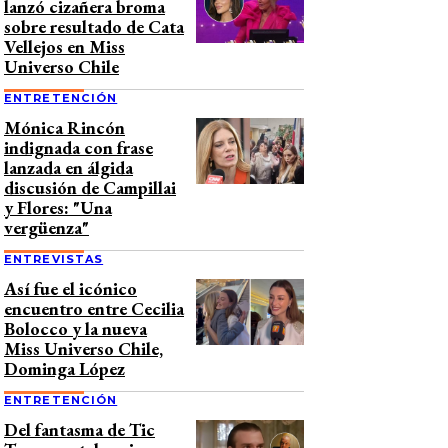
lanzó cizañera broma
sobre resultado de Cata
Vellejos en Miss
Universo Chile
ENTRETENCIÓN
Mónica Rincón
indignada con frase
lanzada en álgida
discusión de Campillai
y Flores: "Una
vergüenza"
ENTREVISTAS
Así fue el icónico
encuentro entre Cecilia
Bolocco y la nueva
Miss Universo Chile,
Dominga López
ENTRETENCIÓN
Del fantasma de Tic