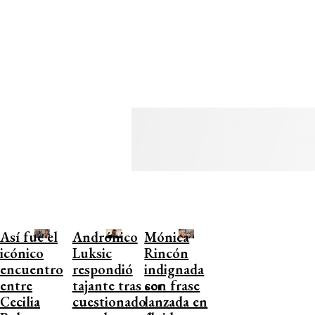
Así fue el
Andrónico
Mónica
icónico
Luksic
Rincón
encuentro
respondió
indignada
entre
tajante tras ser
con frase
Cecilia
cuestionado
lanzada en