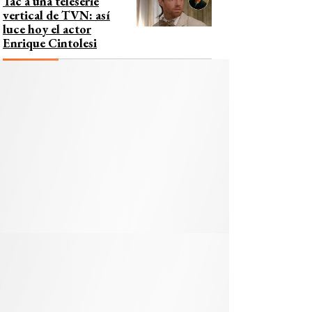
Tac a una teleserie
vertical de TVN: así
luce hoy el actor
Enrique Cintolesi