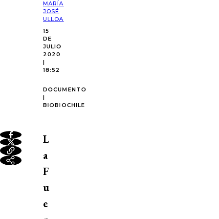
MARÍA
JOSÉ
ULLOA
15
DE
JULIO
2020
|
18:52
DOCUMENTO
|
BIOBIOCHILE
L
a
F
u
e