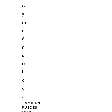
o
y
m
i
é
r
c
o
l
e
s
.
TAMBIÉN
PUEDES