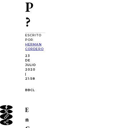
P
?
ESCRITO
POR:
HERMAN
CORDERO
23
DE
JULIO
2020
|
21:58
BBCL
E
n