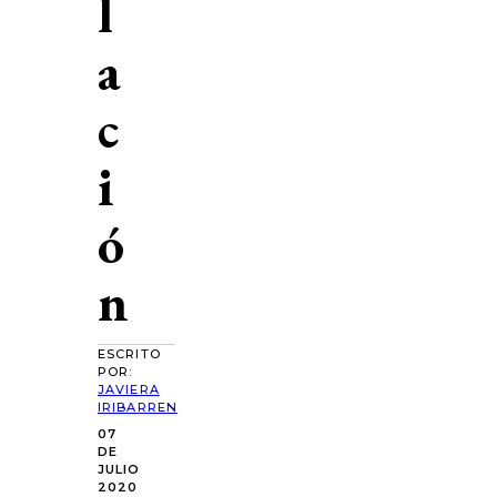
l
a
c
i
ó
n
ESCRITO
POR:
JAVIERA
IRIBARREN
07
DE
JULIO
2020