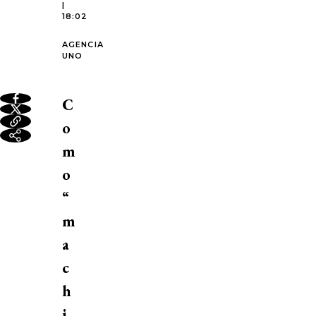
|
18:02
AGENCIA
UNO
C
o
m
o
“
m
a
c
h
i