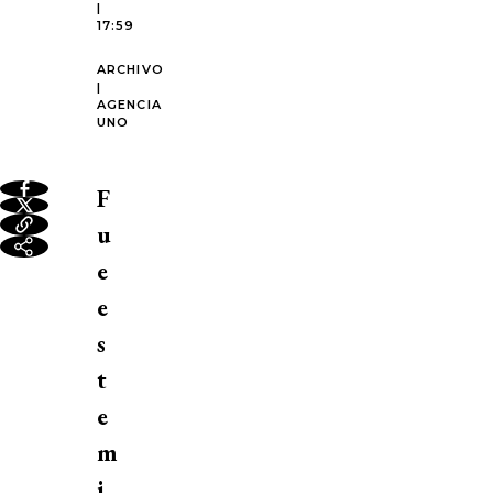
|
17:59
ARCHIVO
|
AGENCIA
UNO
F
u
e
e
s
t
e
m
i