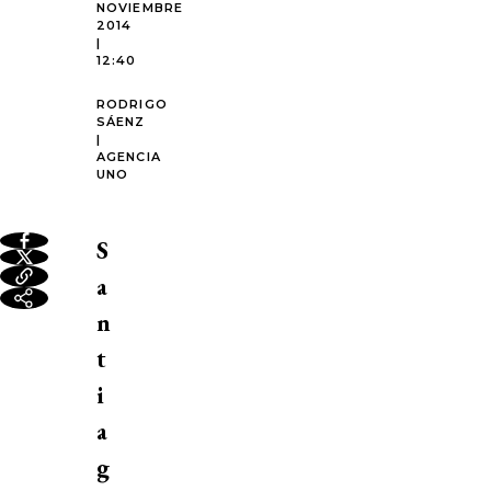
NOVIEMBRE
2014
|
12:40
RODRIGO
SÁENZ
|
AGENCIA
UNO
S
a
n
t
i
a
g