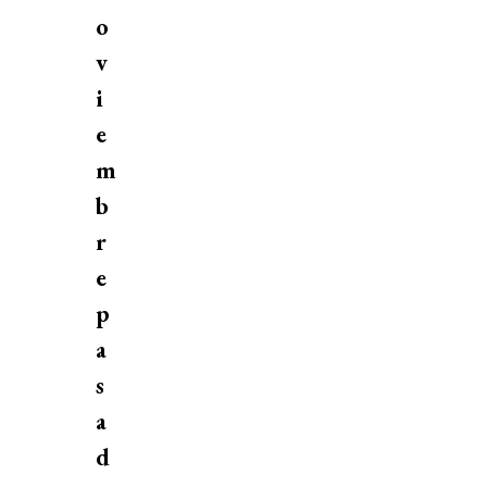
o
v
i
e
m
b
r
e
p
a
s
a
d