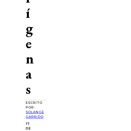
í
g
e
n
a
s
ESCRITO
POR:
SOLANGE
GARRIDO
17
DE