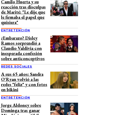
Camilo Huerta y su
reacción tras disculpas
de Marité: "Le dije que
le firmaba el papel que
quisiera"
ENTRETENCIÓN
¿Embarazo? Disley
Ramos sorprendió a
Claudio Valdivia con
inesperada confesión
sobre anticonceptivos
REDES SOCIALES
A sus 65 años: Sandra
O'Ryan volvió a las
redes "feliz" y con fotos
en bikini
ENTRETENCIÓN
Jorge Aldoney sobre
Dominga tras ganar