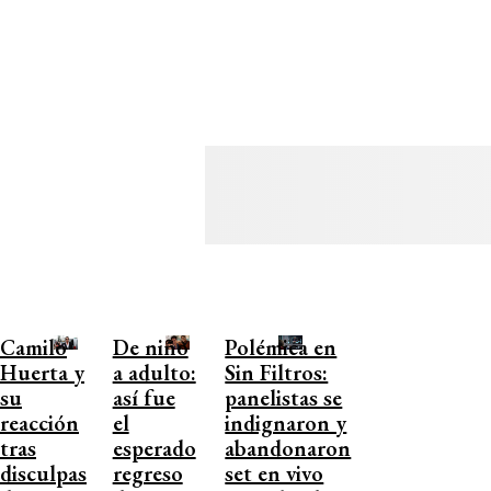
Camilo
De niño
Polémica en
Huerta y
a adulto:
Sin Filtros:
su
así fue
panelistas se
reacción
el
indignaron y
tras
esperado
abandonaron
disculpas
regreso
set en vivo