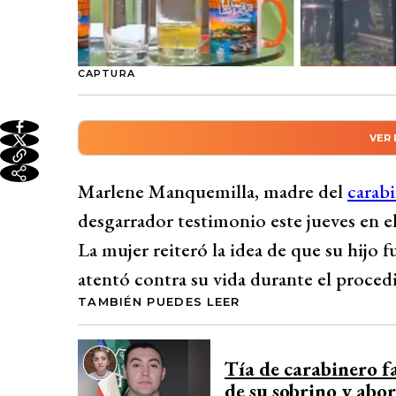
CAPTURA
VER
Resumen automático genera
Marlene Manquemilla, madre del carabiner
Marlene Manquemilla, madre del
carabi
haya suicidado durante un procedimiento
desgarrador testimonio este jueves en e
una emboscada. Rechazó las acusaciones d
La mujer reiteró la idea de que su hijo
llamada telefónica y enfatizó en que Figu
atentó contra su vida durante el procedi
su convencimiento de que su hijo sabía al
TAMBIÉN PUEDES LEER
compromiso de llegar hasta el final en la 
Desarrollado por 
Tía de carabinero fa
de su sobrino y abo