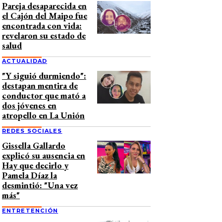
Pareja desaparecida en
el Cajón del Maipo fue
encontrada con vida:
revelaron su estado de
salud
ACTUALIDAD
"Y siguió durmiendo":
destapan mentira de
conductor que mató a
dos jóvenes en
atropello en La Unión
REDES SOCIALES
Gissella Gallardo
explicó su ausencia en
Hay que decirlo y
Pamela Díaz la
desmintió: "Una vez
más"
ENTRETENCIÓN