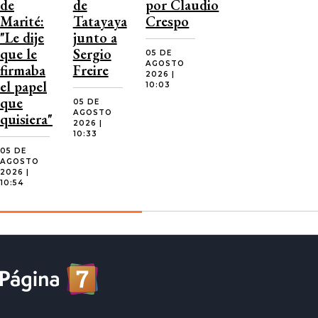
de
de
por Claudio
Marité:
Tatayaya
Crespo
"Le dije
junto a
que le
Sergio
05 DE
AGOSTO
firmaba
Freire
2026 |
el papel
10:03
que
05 DE
AGOSTO
quisiera"
2026 |
10:33
05 DE
AGOSTO
2026 |
10:54