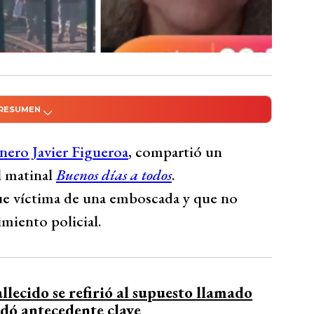
 RESUMEN
do con Inteligencia Artificial
o Javier Figueroa, desmintió que su hijo se
nero Javier Figueroa
, compartió un
 policial, asegurando que fue víctima de
l matinal
Buenos días a todos
.
e que el sargento simuló otra voz en una
 fue víctima de una emboscada y que no
eroa no se quitó la vida. Manquemilla expresó
miento policial.
go importante y fue asesinado, resaltando su
búsqueda de la verdad.
Bío Bío Comunicaciones
llecido se refirió al supuesto llamado
rdó antecedente clave