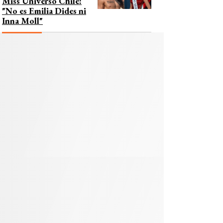
Miss Universo Chile:
"No es Emilia Dides ni
Inna Moll"