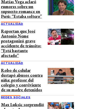
Matías Vega aclaró
rumores sobre un
supuesto romance en
Perú: “Estaba soltero”
ACTUALIDAD
Reportan que José
Antonio Neme
protagonizó grave
accidente de tránsito:
“Está bastante
afectado”
ACTUALIDAD
Robo de celular
destapó abusos contra
niña: profesor del
colegio y conviviente
de su madre detenidos
REDES SOCIALES
Max Luksic sorprendió