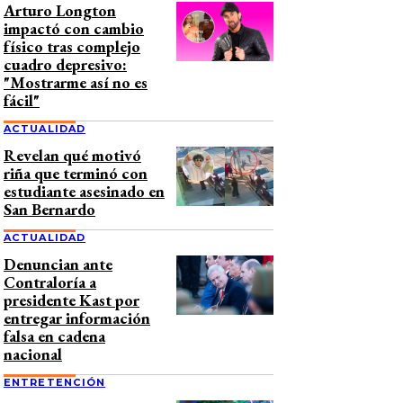
Arturo Longton
impactó con cambio
físico tras complejo
cuadro depresivo:
"Mostrarme así no es
fácil"
ACTUALIDAD
Revelan qué motivó
riña que terminó con
estudiante asesinado en
San Bernardo
ACTUALIDAD
Denuncian ante
Contraloría a
presidente Kast por
entregar información
falsa en cadena
nacional
ENTRETENCIÓN