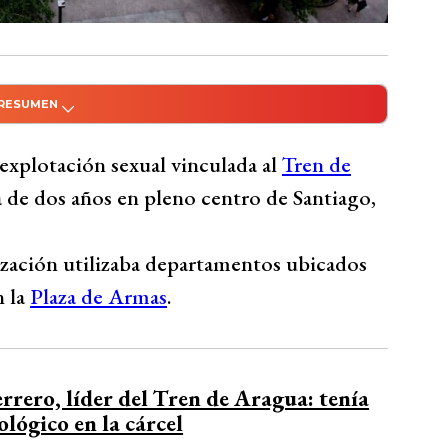
 RESUMEN
do con Inteligencia Artificial
ada al Tren de Aragua que operó en Santiago
 explotación sexual vinculada al
Tren de
partamentos en el centro de la ciudad. Ocho
 de dos años en pleno centro de Santiago,
as, trasladaban mujeres desde Venezuela
s. Ganancias de $1.700 millones obtenidas
ización utilizaba departamentos ubicados
amenazando tanto a ellas como a sus
n la
Plaza de Armas
.
iz como líder de la red, con José Rodríguez
 la explotación, incluso desde prisión.
 años durante la Operación Turquesa,
rero, líder del Tren de Aragua: tenía
 confirmaron los delitos. Sentencia final se
ológico en la cárcel