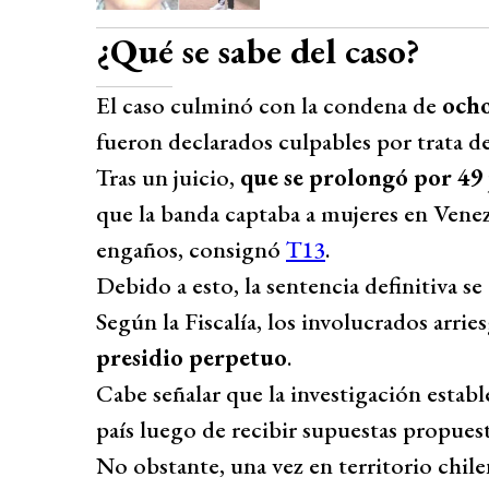
espera en las próximas semanas.
Desarrollado por 
¿Qué se sabe del caso?
El caso culminó con la condena de
ocho
fueron declarados culpables por trata de
Tras un juicio,
que se prolongó por 49
que la banda captaba a mujeres en Venez
engaños, consignó
T13
.
Debido a esto, la sentencia definitiva s
Según la Fiscalía, los involucrados arri
presidio perpetuo
.
Cabe señalar que la investigación estable
país luego de recibir supuestas propuest
No obstante, una vez en territorio chilen