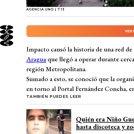
AGENCIA UNO | T13
VER
Resumen automático genera
Impacta red de explotación sexual vincul
Impacto causó la historia de una red de
durante cerca de dos años, utilizando de
Aragua
que llegó a operar durante cerca
miembros condenados por trata de person
región Metropolitana.
con engaños y deudas de hasta $5 millone
Sumado a esto, se conoció que la organ
en 16 meses, sometiendo a las víctimas y 
en torno al Portal Fernández Concha, e
familiares. Identifican a Lewin Ponce Ort
TAMBIÉN PUEDES LEER
Milano y Luis Osal Rodríguez coordinando
Rescatan a adolescente venezolana de 17
Quién era Niño Guer
evidencias como intervenciones telefónicas
hasta discoteca y zo