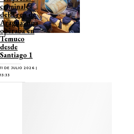
criminales
del Tren de
Aragua: una
operaba en
Temuco
desde
Santiago 1
11 DE JULIO 2026 |
13:33