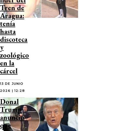
Tren de
Aragua:
tenía
hasta
discoteca
y
zoológico
en la
cárcel
13 DE JUNIO
2026 | 12:28
Donal
Trump
anunció
que