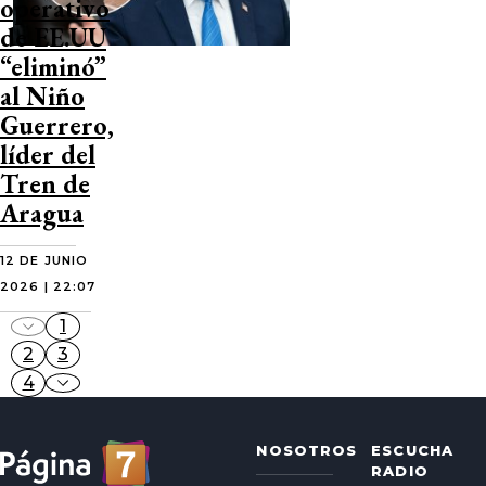
operativo
de EE.UU
“eliminó”
al Niño
Guerrero,
líder del
Tren de
Aragua
12 DE JUNIO
2026 | 22:07
1
2
3
4
NOSOTROS
ESCUCHA
RADIO