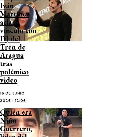
Iván
Martínez
aclaró
vínculo con
DJ del
Tren de
Aragua
tras
polémico
video
16 DE JUNIO
2026 | 12:06
Quién era
Niño
Guerrero,
líder del