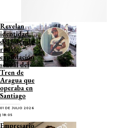
Revelan
identidad
del líder de
red de
explotación
sexual del
Tren de
Aragua que
operaba en
Santiago
01 DE JULIO 2026
| 18:05
Empresario