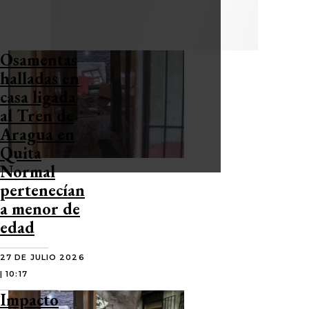
Osamentas
halladas en
casa ligada
al Tren de
Aragua en
Quita
Normal
pertenecían
a menor de
edad
27 DE JULIO 2026
| 10:17
Impacto