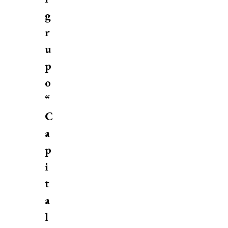
g
r
u
p
o
“
C
a
p
i
t
a
l