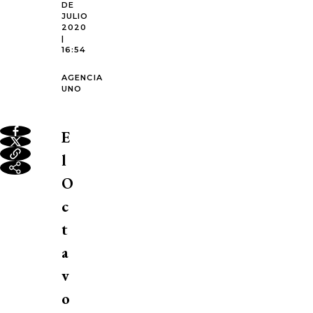
DE
JULIO
2020
|
16:54
AGENCIA
UNO
E
l
O
c
t
a
v
o