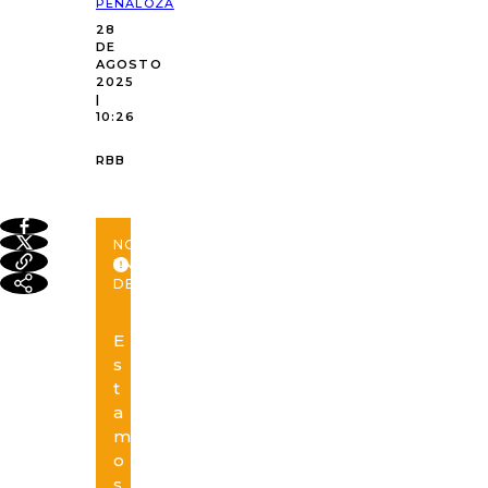
PEÑALOZA
28
DE
AGOSTO
2025
|
10:26
RBB
NOTICIA
EN
DESARROLLO
E
s
t
a
m
o
s