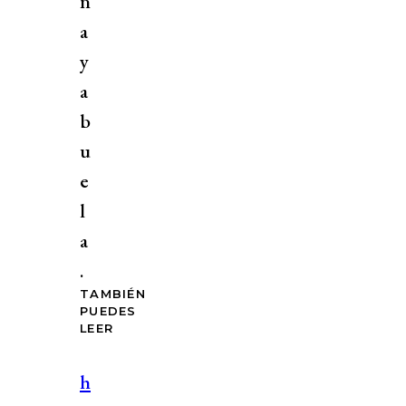
n
a
y
a
b
u
e
l
a
.
TAMBIÉN
PUEDES
LEER