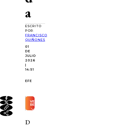
a
ESCRITO
POR:
FRANCISCO
QUIÑONES
01
DE
JULIO
2026
|
14:51
EFE
VER
RESUMEN
Resumen
automático
D
generado