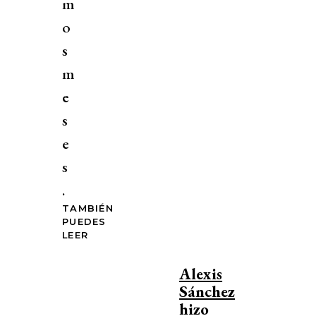
m
o
s
m
e
s
e
s
.
TAMBIÉN
PUEDES
LEER
Alexis
Sánchez
hizo