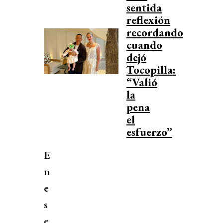
sentida
reflexión
recordando
cuando
dejó
Tocopilla:
“Valió
la
pena
el
esfuerzo”
E
n
e
s
e