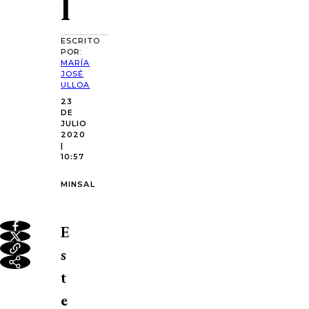
l
ESCRITO
POR:
MARÍA
JOSÉ
ULLOA
23
DE
JULIO
2020
|
10:57
MINSAL
E
s
t
e